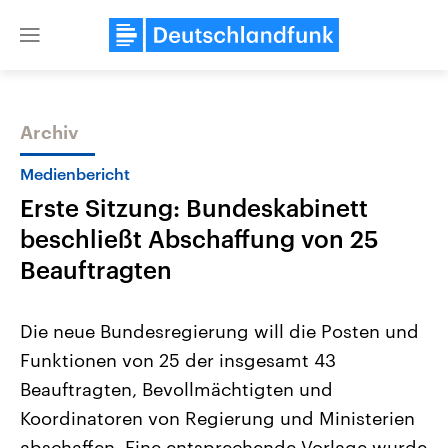
Close
menu
Archiv
Themen
Medienbericht
Erste Sitzung: Bundeskabinett
beschließt Abschaffung von 25
Beauftragten
Die neue Bundesregierung will die Posten und
Landtagswahl Sachsen-Anhalt
USA
Funktionen von 25 der insgesamt 43
2026
Aktuelle Beiträge, Analys
Alle Informationen
Hintergründe
Beauftragten, Bevollmächtigten und
Sachsen-Anhalt wählt am 6.
Wirtschaftlich und militäri
September 2026 einen neuen
gehören die Vereinigten S
Koordinatoren von Regierung und Ministerien
Landtag. Seit 2021 wird das
den mächtigsten Ländern 
Bundesland von einer Koalition aus
abschaffen. Eine entsprechende Vorlage wurde
mit großem Einfluss auf d