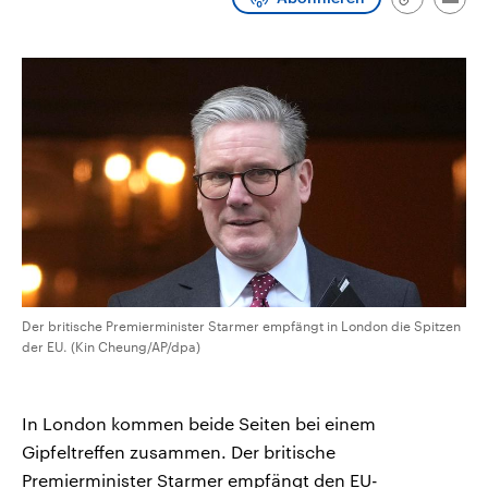
Link
Emai
CDU, SPD und FDP regiert.-
aktuelle Weltgeschehen.
kopieren/te
Umfragen, Prognosen,
Wahlprogramme, aktuelle Berichte
Sendungen
Programm
Podcasts
und Hintergründe zu den Parteien
und Kandidaten der anstehenden
Wahl.
Audio-Archiv
Der britische Premierminister Starmer empfängt in London die Spitzen
der EU. (Kin Cheung/AP/dpa)
In London kommen beide Seiten bei einem
Gipfeltreffen zusammen. Der britische
Premierminister Starmer empfängt den EU-