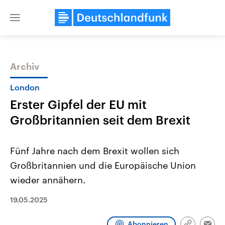
Close
menu
Archiv
Themen
London
Erster Gipfel der EU mit
Großbritannien seit dem Brexit
Fünf Jahre nach dem Brexit wollen sich
Großbritannien und die Europäische Union
Landtagswahl Sachsen-Anhalt
USA
wieder annähern.
2026
Aktuelle Beiträge, Analys
Alle Informationen
Hintergründe
Sachsen-Anhalt wählt am 6.
Wirtschaftlich und militäri
19.05.2025
September 2026 einen neuen
gehören die Vereinigten S
Landtag. Seit 2021 wird das
den mächtigsten Ländern 
Bundesland von einer Koalition aus
mit großem Einfluss auf d
Abonnieren