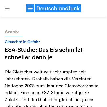
Close
menu
Archiv
Themen
Gletscher in Gefahr
ESA-Studie: Das Eis schmilzt
schneller denn je
Die Gletscher weltweit schrumpfen seit
Jahrzehnten. Deshalb haben die Vereinten
Landtagswahl Sachsen-Anhalt
USA
Nationen 2025 zum Jahr des Gletschererhalts
2026
Aktuelle Beiträge, Analys
Alle Informationen
Hintergründe
erklärt. Eine neue ESA-Studie warnt jetzt:
Sachsen-Anhalt wählt am 6.
Wirtschaftlich und militäri
September 2026 einen neuen
gehören die Vereinigten S
Zuletzt sind die Gletscher global fast jedes
Landtag. Seit 2021 wird das
den mächtigsten Ländern 
Jahr überdurchschnittlich abgeschmolzen.
Bundesland von einer Koalition aus
mit großem Einfluss auf d