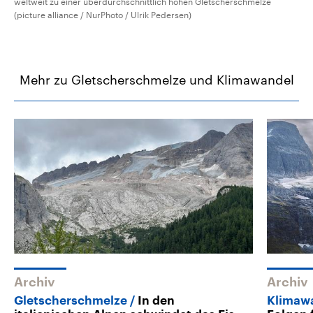
weltweit zu einer überdurchschnittlich hohen Gletscherschmelze
(picture alliance / NurPhoto / Ulrik Pedersen)
Mehr zu Gletscherschmelze und Klimawandel
Archiv
Archiv
Gletscherschmelze
In den
Klimaw