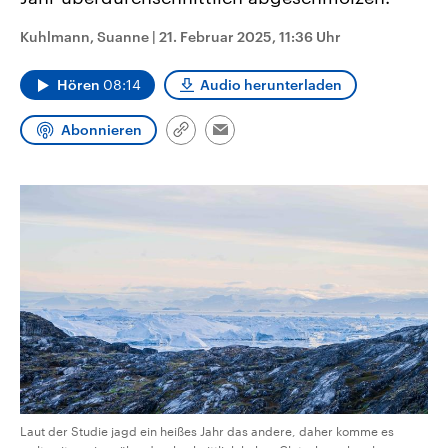
CDU, SPD und FDP regiert.-
aktuelle Weltgeschehen.
Umfragen, Prognosen,
Kuhlmann, Suanne
|
21. Februar 2025, 11:36 Uhr
Wahlprogramme, aktuelle Berichte
Sendungen
Programm
Podcasts
und Hintergründe zu den Parteien
und Kandidaten der anstehenden
Hören
08:14
Audio herunterladen
Wahl.
Audio-Archiv
Abonnieren
Link
Email
kopieren/teilen
Laut der Studie jagd ein heißes Jahr das andere, daher komme es