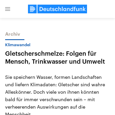
Close
menu
Archiv
Themen
Klimawandel
Gletscherschmelze: Folgen für
Mensch, Trinkwasser und Umwelt
Sie speichern Wasser, formen Landschaften
und liefern Klimadaten: Gletscher sind wahre
Landtagswahl Sachsen-Anhalt
USA
Alleskönner. Doch viele von ihnen könnten
2026
Aktuelle Beiträge, Analys
Alle Informationen
Hintergründe
bald für immer verschwunden sein – mit
Sachsen-Anhalt wählt am 6.
Wirtschaftlich und militäri
September 2026 einen neuen
gehören die Vereinigten S
verheerenden Auswirkungen auf die
Landtag. Seit 2021 wird das
den mächtigsten Ländern 
Menschheit.
Bundesland von einer Koalition aus
mit großem Einfluss auf d