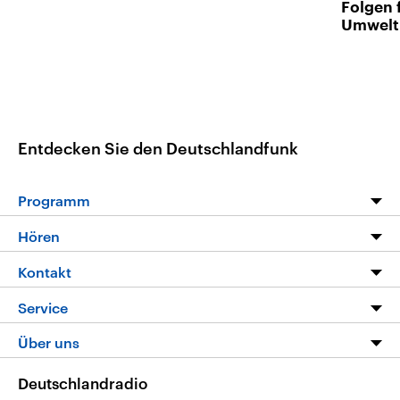
Folgen 
Umwelt
Entdecken Sie den Deutschlandfunk
Programm
Programm
Hören
Alle Sendungen
Livestream
Kontakt
Die Nachrichten
Audios
Hörerservice
Service
Nachrichtenleicht
Podcasts
Social Media
FAQ
Über uns
Neue Beiträge auf dlf.de
Deutschlandfunk App
Newsletter
Deutschlandradio
Themen-Schwerpunkte
Nachrichten App
Deutschlandradio
Veranstaltungen