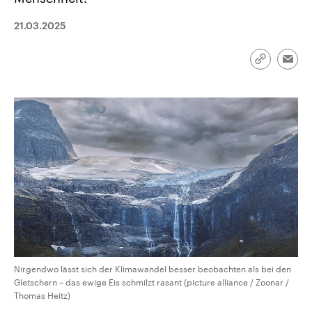
CDU, SPD und FDP regiert.-
aktuelle Weltgeschehen.
Umfragen, Prognosen,
21.03.2025
Wahlprogramme, aktuelle Berichte
Sendungen
Programm
Podcasts
und Hintergründe zu den Parteien
und Kandidaten der anstehenden
Wahl.
Link
Emai
kopieren/te
Audio-Archiv
Nirgendwo lässt sich der Klimawandel besser beobachten als bei den
Gletschern – das ewige Eis schmilzt rasant (picture alliance / Zoonar /
Thomas Heitz)