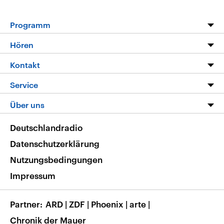
Programm
Programm
Hören
Alle Sendungen
Livestream
Kontakt
Die Nachrichten
Audios
Hörerservice
Service
Nachrichtenleicht
Podcasts
Social Media
FAQ
Über uns
Neue Beiträge auf dlf.de
Deutschlandfunk App
Newsletter
Deutschlandradio
Themen-Schwerpunkte
Nachrichten App
Deutschlandradio
Veranstaltungen
Presse
Frequenzen
Datenschutzerklärung
Musikliste
Ausbildung und Karriere
Nutzungsbedingungen
RSS
Transparenz
Impressum
Korrekturen
Barrierefreiheit
Partner
ARD
|
ZDF
|
Phoenix
|
arte
|
Chronik der Mauer