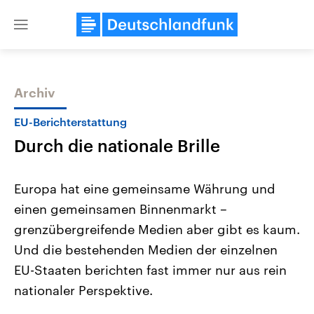
Close
menu
Archiv
Themen
EU-Berichterstattung
Durch die nationale Brille
Europa hat eine gemeinsame Währung und
einen gemeinsamen Binnenmarkt –
grenzübergreifende Medien aber gibt es kaum.
USA
Nahostkonflikt
Und die bestehenden Medien der einzelnen
Aktuelle Beiträge, Analysen und
Aktuelle Lage und Hinter
Der Überfall der palästine
Hintergründe
EU-Staaten berichten fast immer nur aus rein
Wirtschaftlich und militärisch
Terrororganisation Hamas
nationaler Perspektive.
gehören die Vereinigten Staaten zu
Oktober 2023 auf Israel ha
den mächtigsten Ländern der Erde,
Region wieder die Gewalt 
mit großem Einfluss auf das
Israel möchte die Hamas z