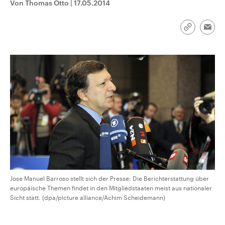
Von Thomas Otto
|
17.05.2014
aktuelle Weltgeschehen.
Diese wird wie die Hisboll
Libanon vom Iran unterstüt
Sendungen
Programm
Podcasts
Link
Emai
kopieren/te
Audio-Archiv
Jose Manuel Barroso stellt sich der Presse: Die Berichterstattung über
europäische Themen findet in den Mitgliedstaaten meist aus nationaler
Sicht statt. (dpa/picture alliance/Achim Scheidemann)