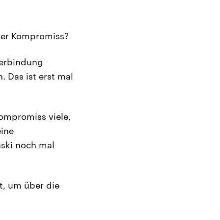
uter Kompromiss?
 Verbindung
. Das ist erst mal
ompromiss viele,
eine
nski noch mal
t, um über die