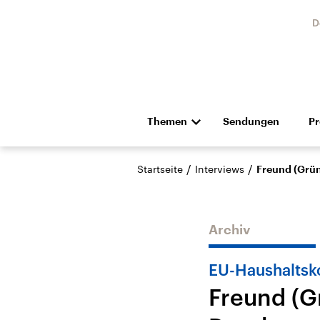
D
Themen
Sendungen
P
Die Nachrichten
Politik
/
/
Startseite
Interviews
Freund (Grü
Hörspiel und Feature
Musik
Archiv
EU-Haushalts
Freund (G
Landtagswahl Sachsen-
USA
Anhalt 2026
Aktuel