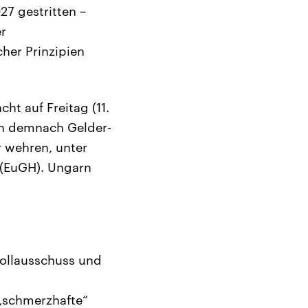
7 gestritten –
er
her Prinzipien
ht auf Freitag (11.
en demnach Gelder-
r wehren, unter
 (EuGH). Ungarn
rollausschuss und
 „schmerzhafte“