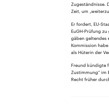
Zugeständnisse. 
Zeit, um „weiterz
Er fordert, EU-St
EuGH-Prüfung zu g
gäben geltendes e
Kommission habe
als Hüterin der V
Freund kündigte f
Zustimmung“ im E
Recht früher dur