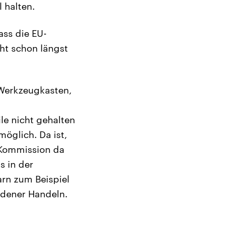
 halten.
ass die EU-
cht schon längst
 Werkzeugkasten,
le nicht gehalten
öglich. Da ist,
e Kommission da
s in der
rn zum Beispiel
edener Handeln.