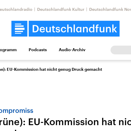
eutschlandradio
Deutschlandfunk Kultur
Deutschlandfunk No
rogramm
Podcasts
Audio-Archiv
Wirtschaft
Wissen
Kultur
Europa
Gesellschaf
ne): EU-Kommission hat nicht genug Druck gemacht
kompromiss
rüne): EU-Kommission hat ni
Nahostkonflikt
Iran
le Beiträge,
Aktuelle Lage und
Aktuelle Lage und