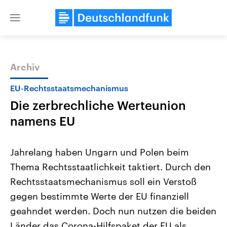
Close
menu
Archiv
Themen
EU-Rechtsstaatsmechanismus
Die zerbrechliche Werteunion
namens EU
Jahrelang haben Ungarn und Polen beim
Thema Rechtsstaatlichkeit taktiert. Durch den
Landtagswahl Sachsen-Anhalt
USA
Rechtsstaatsmechanismus soll ein Verstoß
2026
Aktuelle Beiträge, Analys
Alle Informationen
Hintergründe
gegen bestimmte Werte der EU finanziell
Sachsen-Anhalt wählt am 6.
Wirtschaftlich und militäri
September 2026 einen neuen
gehören die Vereinigten S
geahndet werden. Doch nun nutzen die beiden
Landtag. Seit 2021 wird das
den mächtigsten Ländern 
Länder das Corona-Hilfspaket der EU als
Bundesland von einer Koalition aus
mit großem Einfluss auf d