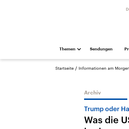
D
Themen
Sendungen
P
Die Nachrichten
Politik
/
Startseite
Informationen am Morge
Hörspiel und Feature
Musik
Archiv
Trump oder Ha
Was die U
Landtagswahl Sachsen-
USA
Anhalt 2026
Aktuel