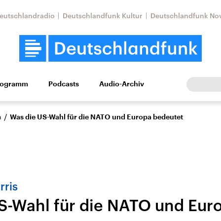
eutschlandradio
Deutschlandfunk Kultur
Deutschlandfunk No
rogramm
Podcasts
Audio-Archiv
Wirtschaft
Wissen
Kultur
Europa
Gesellschaf
/
n
Was die US-Wahl für die NATO und Europa bedeutet
rris
S-Wahl für die NATO und Eur
Nahostkonflikt
Iran
le Beiträge,
Aktuelle Lage und
Aktuelle Lage und