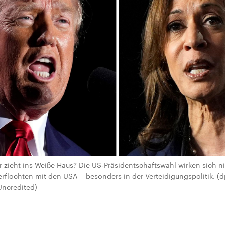
r zieht ins Weiße Haus? Die US-Präsidentschaftswahl wirken sich ni
erflochten mit den USA – besonders in der Verteidigungspolitik. (dp
ncredited)