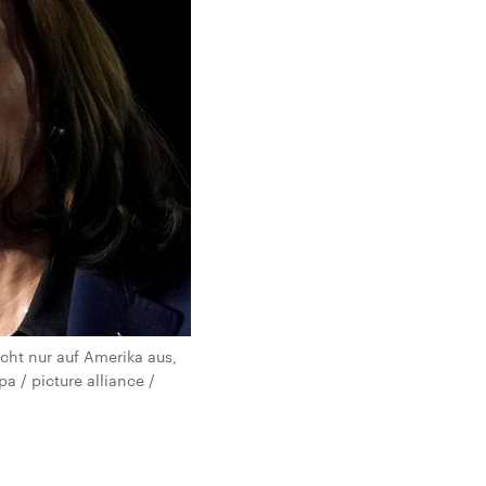
cht nur auf Amerika aus,
a / picture alliance /