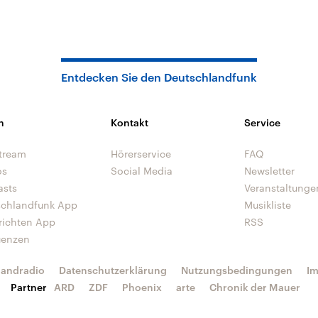
Entdecken Sie den Deutschlandfunk
n
Kontakt
Service
tream
Hörerservice
FAQ
os
Social Media
Newsletter
asts
Veranstaltunge
schlandfunk App
Musikliste
richten App
RSS
uenzen
landradio
Datenschutzerklärung
Nutzungsbedingungen
I
Partner
ARD
ZDF
Phoenix
arte
Chronik der Mauer