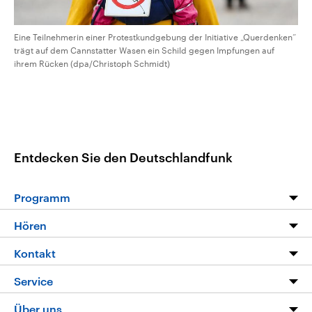
Eine Teilnehmerin einer Protestkundgebung der Initiative „Querdenken“
trägt auf dem Cannstatter Wasen ein Schild gegen Impfungen auf
ihrem Rücken (dpa/Christoph Schmidt)
Entdecken Sie den Deutschlandfunk
Programm
Programm
Hören
Alle Sendungen
Livestream
Kontakt
Die Nachrichten
Audios
Hörerservice
Service
Nachrichtenleicht
Podcasts
Social Media
FAQ
Über uns
Neue Beiträge auf dlf.de