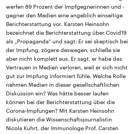
CDU, SPD und FDP regiert.-
aktuelle Weltgeschehen.
werfen 89 Prozent der Impfgegnerinnen und -
Umfragen, Prognosen,
Wahlprogramme, aktuelle Berichte
gegner den Medien eine angeblich einseitige
Sendungen
Programm
Podcasts
und Hintergründe zu den Parteien
und Kandidaten der anstehenden
Berichterstattung vor. Karsten Heinsohn
Wahl.
bezeichnet die Berichterstattung über Covid19
Audio-Archiv
als „Propaganda“ und sagt: Er sei skeptisch bei
der Impfung, zögere deswegen, schließe sie
aber nicht komplett aus. Er sagt, er habe das
Vertrauen in Medien verloren, weil er sich nicht
gut zur Impfung informiert fühle. Welche Rolle
nehmen Medien in dieser gesellschaftlichen
Diskussion ein? Was hätte besser laufen
können bei der Berichterstattung über die
Corona-Impfungen? Mit Karsten Heinsohn
diskutieren die Wissenschaftsjournalistin
Nicola Kuhrt, der Immunologe Prof. Carsten