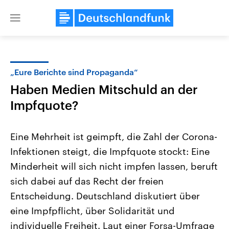
Close
menu
„Eure Berichte sind Propaganda“
Themen
Haben Medien Mitschuld an der
Impfquote?
Eine Mehrheit ist geimpft, die Zahl der Corona-
Infektionen steigt, die Impfquote stockt: Eine
Minderheit will sich nicht impfen lassen, beruft
Landtagswahl Sachsen-Anhalt
USA
sich dabei auf das Recht der freien
2026
Aktuelle Beiträge, Analys
Entscheidung. Deutschland diskutiert über
Alle Informationen
Hintergründe
Sachsen-Anhalt wählt am 6.
Wirtschaftlich und militäri
eine Impfpflicht, über Solidarität und
September 2026 einen neuen
gehören die Vereinigten S
Landtag. Seit 2021 wird das
den mächtigsten Ländern 
individuelle Freiheit. Laut einer Forsa-Umfrage
Bundesland von einer Koalition aus
mit großem Einfluss auf d