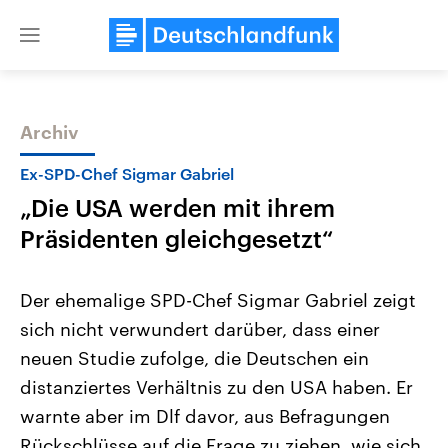
Close
menu
Archiv
Themen
Ex-SPD-Chef Sigmar Gabriel
„Die USA werden mit ihrem
Präsidenten gleichgesetzt“
Der ehemalige SPD-Chef Sigmar Gabriel zeigt
sich nicht verwundert darüber, dass einer
Landtagswahl Sachsen-Anhalt
USA
neuen Studie zufolge, die Deutschen ein
2026
Aktuelle Beiträge, Analys
Alle Informationen
Hintergründe
distanziertes Verhältnis zu den USA haben. Er
Sachsen-Anhalt wählt am 6.
Wirtschaftlich und militäri
September 2026 einen neuen
gehören die Vereinigten S
warnte aber im Dlf davor, aus Befragungen
Landtag. Seit 2021 wird das
den mächtigsten Ländern 
Rückschlüsse auf die Frage zu ziehen, wie sich
Bundesland von einer Koalition aus
mit großem Einfluss auf d