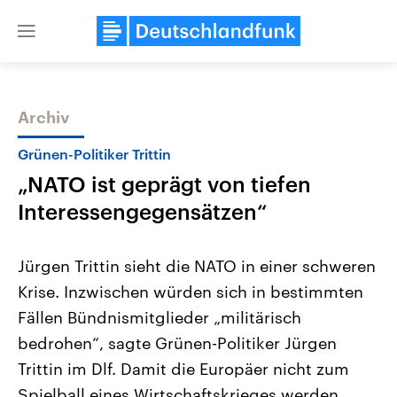
Close
menu
Archiv
Themen
Grünen-Politiker Trittin
„NATO ist geprägt von tiefen
Interessengegensätzen“
Jürgen Trittin sieht die NATO in einer schweren
Krise. Inzwischen würden sich in bestimmten
Landtagswahl Sachsen-Anhalt
USA
Fällen Bündnismitglieder „militärisch
2026
Aktuelle Beiträge, Analys
Alle Informationen
Hintergründe
bedrohen“, sagte Grünen-Politiker Jürgen
Sachsen-Anhalt wählt am 6.
Wirtschaftlich und militäri
September 2026 einen neuen
gehören die Vereinigten S
Trittin im Dlf. Damit die Europäer nicht zum
Landtag. Seit 2021 wird das
den mächtigsten Ländern 
Spielball eines Wirtschaftskrieges werden,
Bundesland von einer Koalition aus
mit großem Einfluss auf d