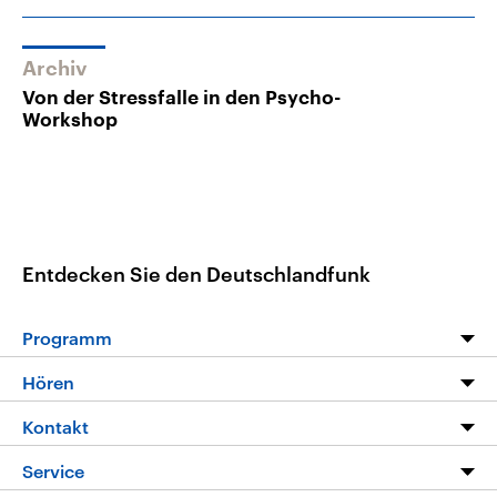
Archiv
Von der Stressfalle in den Psycho-
Workshop
Entdecken Sie den Deutschlandfunk
Programm
Programm
Hören
Alle Sendungen
Livestream
Kontakt
Die Nachrichten
Audios
Hörerservice
Service
Nachrichtenleicht
Podcasts