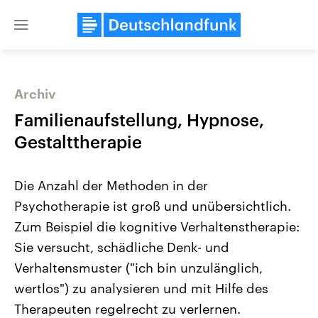
Close
menu
Archiv
Themen
Familienaufstellung, Hypnose,
Gestalttherapie
Die Anzahl der Methoden in der
Psychotherapie ist groß und unübersichtlich.
Zum Beispiel die kognitive Verhaltenstherapie:
Sie versucht, schädliche Denk- und
Landtagswahl Sachsen-Anhalt
USA
2026
Aktuelle Beiträge, Analys
Verhaltensmuster ("ich bin unzulänglich,
Alle Informationen
Hintergründe
Sachsen-Anhalt wählt am 6.
Wirtschaftlich und militäri
wertlos") zu analysieren und mit Hilfe des
September 2026 einen neuen
gehören die Vereinigten S
Landtag. Seit 2021 wird das
den mächtigsten Ländern 
Therapeuten regelrecht zu verlernen.
Bundesland von einer Koalition aus
mit großem Einfluss auf d