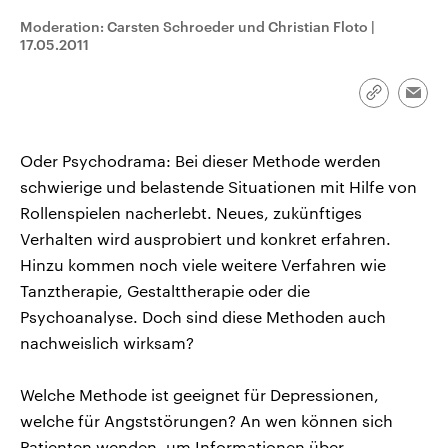
CDU, SPD und FDP regiert.-
aktuelle Weltgeschehen.
Moderation: Carsten Schroeder und Christian Floto
|
Umfragen, Prognosen,
Wahlprogramme, aktuelle Berichte
17.05.2011
Sendungen
Programm
Podcasts
und Hintergründe zu den Parteien
und Kandidaten der anstehenden
Wahl.
Link
Emai
Audio-Archiv
kopieren/te
Oder Psychodrama: Bei dieser Methode werden
schwierige und belastende Situationen mit Hilfe von
Rollenspielen nacherlebt. Neues, zukünftiges
Verhalten wird ausprobiert und konkret erfahren.
Hinzu kommen noch viele weitere Verfahren wie
Tanztherapie, Gestalttherapie oder die
Psychoanalyse. Doch sind diese Methoden auch
nachweislich wirksam?
Welche Methode ist geeignet für Depressionen,
welche für Angststörungen? An wen können sich
Patienten wenden, um Informationen über