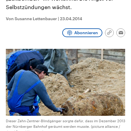
CDU, SPD und FDP regiert.-
aktuelle Weltgeschehen.
Selbstzündungen wächst.
Umfragen, Prognosen,
Wahlprogramme, aktuelle Berichte
Sendungen
Programm
Podcasts
und Hintergründe zu den Parteien
Von Susanne Lettenbauer
|
23.04.2014
und Kandidaten der anstehenden
Wahl.
Audio-Archiv
Abonnieren
Link
Emai
kopieren/te
Dieser Zehn-Zentner-Blindgänger sorgte dafür, dass im Dezember 2013
der Nürnberger Bahnhof geräumt werden musste. (picture alliance /