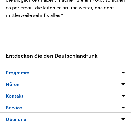
es per email, die leiten es an uns weiter, das geht
mittlerweile sehr fix alles.“
Entdecken Sie den Deutschlandfunk
Programm
Programm
Hören
Alle Sendungen
Livestream
Kontakt
Die Nachrichten
Audios
Hörerservice
Service
Nachrichtenleicht
Podcasts
Social Media
FAQ
Über uns
Neue Beiträge auf dlf.de
Deutschlandfunk App
Newsletter
Deutschlandradio
Themen-Schwerpunkte