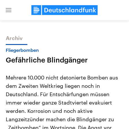
Close
menu
Archiv
Themen
Fliegerbomben
Gefährliche Blindgänger
Mehrere 10.000 nicht detonierte Bomben aus
dem Zweiten Weltkrieg liegen noch in
Deutschland. Für Entschärfungen müssen
Landtagswahl Sachsen-Anhalt
USA
immer wieder ganze Stadtviertel evakuiert
2026
Aktuelle Beiträge, Analys
Alle Informationen
werden. Korrosion und noch aktive
Hintergründe
Sachsen-Anhalt wählt am 6.
Wirtschaftlich und militäri
Langzeitzünder machen die Blindgänger zu
September 2026 einen neuen
gehören die Vereinigten S
Landtag. Seit 2021 wird das
den mächtigsten Ländern 
„Zeitbomben“ im Wortsinne. Die Angst vor
Bundesland von einer Koalition aus
mit großem Einfluss auf d