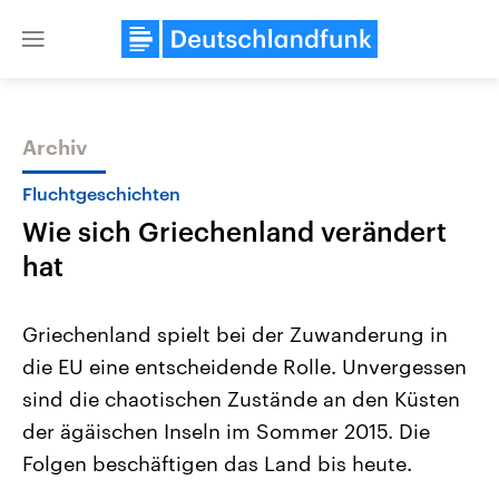
Close
menu
Archiv
Themen
Fluchtgeschichten
Wie sich Griechenland verändert
hat
Griechenland spielt bei der Zuwanderung in
die EU eine entscheidende Rolle. Unvergessen
Landtagswahl Sachsen-Anhalt
USA
sind die chaotischen Zustände an den Küsten
2026
Aktuelle Beiträge, Analys
Alle Informationen
Hintergründe
der ägäischen Inseln im Sommer 2015. Die
Sachsen-Anhalt wählt am 6.
Wirtschaftlich und militäri
September 2026 einen neuen
gehören die Vereinigten S
Folgen beschäftigen das Land bis heute.
Landtag. Seit 2021 wird das
den mächtigsten Ländern 
Bundesland von einer Koalition aus
mit großem Einfluss auf d