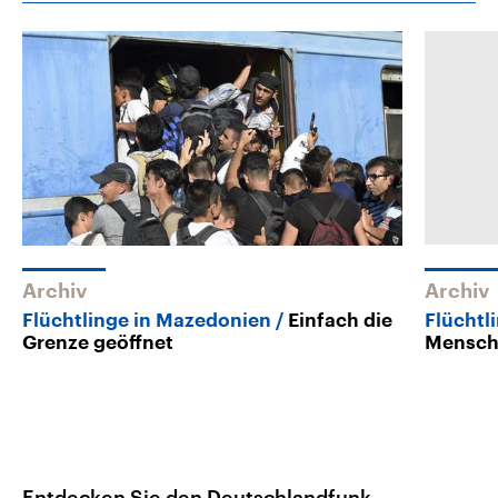
Archiv
Archiv
Flüchtlinge in Mazedonien
Einfach die
Flüchtl
Grenze geöffnet
Mensch
Entdecken Sie den Deutschlandfunk