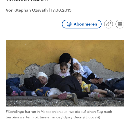
CDU, SPD und FDP regiert.-
aktuelle Weltgeschehen.
Umfragen, Prognosen,
Von Stephan Ozsvath
|
17.08.2015
Wahlprogramme, aktuelle Berichte
Sendungen
Programm
Podcasts
und Hintergründe zu den Parteien
und Kandidaten der anstehenden
Abonnieren
Link
Wahl.
Emai
kopieren/te
Audio-Archiv
Flüchtlinge harren in Mazedonien aus, wo sie auf einen Zug nach
Serbien warten. (picture-alliance / dpa / Georgi Licovski)