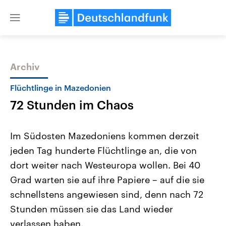
Close
menu
Archiv
Themen
Flüchtlinge in Mazedonien
72 Stunden im Chaos
Im Südosten Mazedoniens kommen derzeit
jeden Tag hunderte Flüchtlinge an, die von
dort weiter nach Westeuropa wollen. Bei 40
Landtagswahl Sachsen-Anhalt
USA
Grad warten sie auf ihre Papiere – auf die sie
2026
Aktuelle Beiträge, Analys
Alle Informationen
schnellstens angewiesen sind, denn nach 72
Hintergründe
Sachsen-Anhalt wählt am 6.
Wirtschaftlich und militäri
Stunden müssen sie das Land wieder
September 2026 einen neuen
gehören die Vereinigten S
Landtag. Seit 2021 wird das
den mächtigsten Ländern 
verlassen haben.
Bundesland von einer Koalition aus
mit großem Einfluss auf d