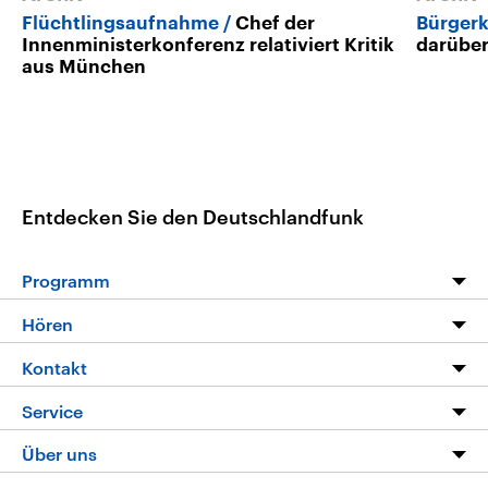
Flüchtlingsaufnahme
Chef der
Bürgerk
Innenministerkonferenz relativiert Kritik
darüber
aus München
Entdecken Sie den Deutschlandfunk
Programm
Programm
Hören
Alle Sendungen
Livestream
Kontakt
Die Nachrichten
Audios
Hörerservice
Service
Nachrichtenleicht
Podcasts
Social Media
FAQ
Über uns
Neue Beiträge auf dlf.de
Deutschlandfunk App
Newsletter