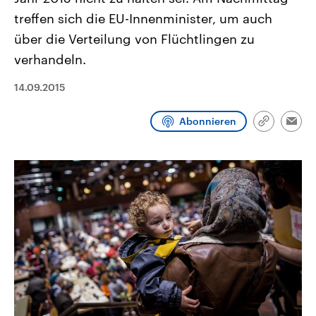
CDU, SPD und FDP regiert.-
aktuelle Weltgeschehen.
treffen sich die EU-Innenminister, um auch
Umfragen, Prognosen,
Wahlprogramme, aktuelle Berichte
über die Verteilung von Flüchtlingen zu
Sendungen
Programm
Podcasts
und Hintergründe zu den Parteien
und Kandidaten der anstehenden
verhandeln.
Wahl.
Audio-Archiv
14.09.2015
Abonnieren
Link
Emai
kopieren/te