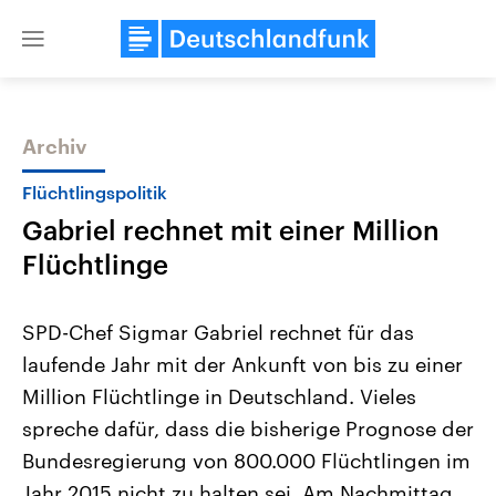
Close
menu
Archiv
Themen
Flüchtlingspolitik
Gabriel rechnet mit einer Million
Flüchtlinge
SPD-Chef Sigmar Gabriel rechnet für das
laufende Jahr mit der Ankunft von bis zu einer
Landtagswahl Sachsen-Anhalt
USA
Million Flüchtlinge in Deutschland. Vieles
2026
Aktuelle Beiträge, Analys
Alle Informationen
Hintergründe
spreche dafür, dass die bisherige Prognose der
Sachsen-Anhalt wählt am 6.
Wirtschaftlich und militäri
September 2026 einen neuen
gehören die Vereinigten S
Bundesregierung von 800.000 Flüchtlingen im
Landtag. Seit 2021 wird das
den mächtigsten Ländern 
Jahr 2015 nicht zu halten sei. Am Nachmittag
Bundesland von einer Koalition aus
mit großem Einfluss auf d