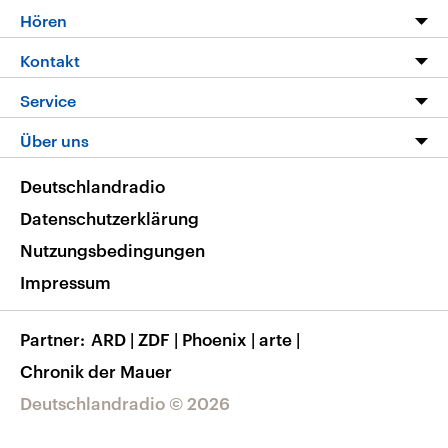
Programm
Hören
Alle Sendungen
Livestream
Kontakt
Die Nachrichten
Audios
Hörerservice
Service
Nachrichtenleicht
Podcasts
Social Media
FAQ
Über uns
Neue Beiträge auf dlf.de
Deutschlandfunk App
Newsletter
Deutschlandradio
Themen-Schwerpunkte
Nachrichten App
Deutschlandradio
Veranstaltungen
Presse
Frequenzen
Datenschutzerklärung
Musikliste
Ausbildung und Karriere
Nutzungsbedingungen
RSS
Transparenz
Impressum
Korrekturen
Barrierefreiheit
Partner
ARD
|
ZDF
|
Phoenix
|
arte
|
Chronik der Mauer
Deutschlandradio © 2026