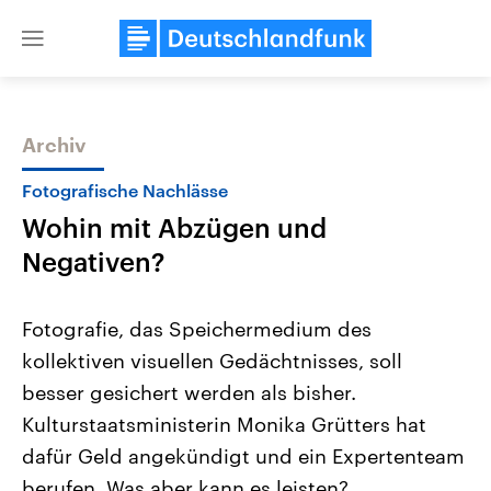
Close
menu
Archiv
Themen
Fotografische Nachlässe
Wohin mit Abzügen und
Negativen?
Fotografie, das Speichermedium des
kollektiven visuellen Gedächtnisses, soll
Landtagswahl Sachsen-Anhalt
USA
besser gesichert werden als bisher.
2026
Aktuelle Beiträge, Analys
Alle Informationen
Hintergründe
Kulturstaatsministerin Monika Grütters hat
Sachsen-Anhalt wählt am 6.
Wirtschaftlich und militäri
September 2026 einen neuen
gehören die Vereinigten S
dafür Geld angekündigt und ein Expertenteam
Landtag. Seit 2021 wird das
den mächtigsten Ländern 
berufen. Was aber kann es leisten?
Bundesland von einer Koalition aus
mit großem Einfluss auf d