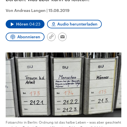
CDU, SPD und FDP regiert.-
aktuelle Weltgeschehen.
Umfragen, Prognosen,
Von Andreas Langen
|
15.08.2019
Wahlprogramme, aktuelle Berichte
Sendungen
Programm
Podcasts
und Hintergründe zu den Parteien
und Kandidaten der anstehenden
Hören
04:23
Audio herunterladen
Wahl.
Audio-Archiv
Abonnieren
Link
Email
kopieren/teilen
Fotoarchiv in Berlin: Ordnung ist das halbe Leben – was aber geschieht