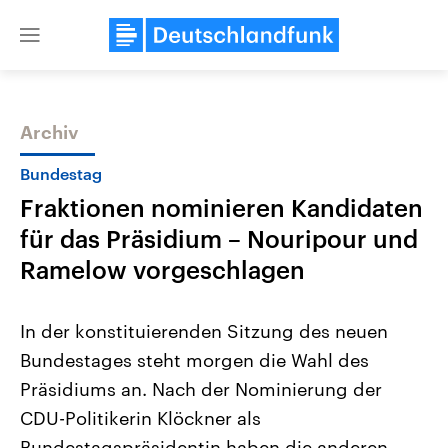
Close
menu
Archiv
Themen
Bundestag
Fraktionen nominieren Kandidaten
für das Präsidium – Nouripour und
Ramelow vorgeschlagen
In der konstituierenden Sitzung des neuen
Landtagswahl Sachsen-Anhalt
USA
Bundestages steht morgen die Wahl des
2026
Aktuelle Beiträge, Analys
Alle Informationen
Hintergründe
Präsidiums an. Nach der Nominierung der
Sachsen-Anhalt wählt am 6.
Wirtschaftlich und militäri
September 2026 einen neuen
gehören die Vereinigten S
CDU-Politikerin Klöckner als
Landtag. Seit 2021 wird das
den mächtigsten Ländern 
Bundesland von einer Koalition aus
Bundestagspräsidentin haben die anderen
mit großem Einfluss auf d