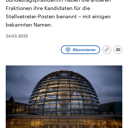
CDU, SPD und FDP regiert.-
aktuelle Weltgeschehen.
Fraktionen ihre Kandidaten für die
Umfragen, Prognosen,
Wahlprogramme, aktuelle Berichte
Stellvetreter-Posten benannt – mit einigen
Sendungen
Programm
Podcasts
und Hintergründe zu den Parteien
und Kandidaten der anstehenden
bekannten Namen.
Wahl.
Audio-Archiv
24.03.2025
Abonnieren
Link
Emai
kopieren/te