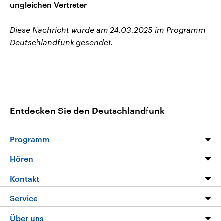
ungleichen Vertreter
Diese Nachricht wurde am 24.03.2025 im Programm
Deutschlandfunk gesendet.
Entdecken Sie den Deutschlandfunk
Programm
Programm
Hören
Alle Sendungen
Livestream
Kontakt
Die Nachrichten
Audios
Hörerservice
Service
Nachrichtenleicht
Podcasts
Social Media
FAQ
Über uns
Neue Beiträge auf dlf.de