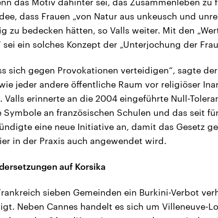
enn das Motiv dahinter sei, das Zusammenleben zu 
 Idee, dass Frauen „von Natur aus unkeusch und unre
ig zu bedecken hätten, so Valls weiter. Mit den „Wer
 sei ein solches Konzept der „Unterjochung der Frau
s sich gegen Provokationen verteidigen“, sagte der
ie jeder andere öffentliche Raum vor religiöser I
Valls erinnerte an die 2004 eingeführte Null-Toleran
öse Symbole an französischen Schulen und das seit fü
kündigte eine neue Initiative an, damit das Gesetz g
er in der Praxis auch angewendet wird.
dersetzungen auf Korsika
Frankreich sieben Gemeinden ein Burkini-Verbot ver
igt. Neben Cannes handelt es sich um Villeneuve-L