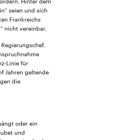
fördern. Hinter dem
in“ seien und sich
ten Frankreichs
“ nicht vereinbar.
 Regierungschef.
nanspruchnahme
z-Linie für
nf Jahren geltende
egen die
hängt oder ein
oubet und