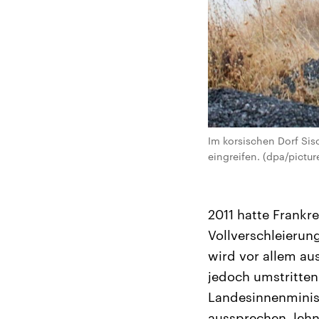
Im korsischen Dorf Sis
eingreifen. (dpa/pictu
2011 hatte Frankr
Vollverschleierun
wird vor allem aus
jedoch umstritten
Landesinnenminist
aussprechen, lehn