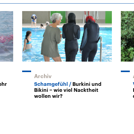
Archiv
ehr
Schamgefühl
Burkini und
Bikini − wie viel Nacktheit
wollen wir?