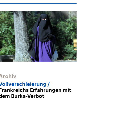
Archiv
Archiv
Vollverschleierung
Verschleierun
Frankreichs Erfahrungen mit
Was ist eigent
dem Burka-Verbot