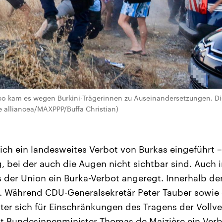
co kam es wegen Burkini-Trägerinnen zu Auseinandersetzungen. Di
re alliancea/MAXPPP/Buffa Christian)
eich ein landesweites Verbot von Burkas eingeführt –
g, bei der auch die Augen nicht sichtbar sind. Auch
 der Union ein Burka-Verbot angeregt. Innerhalb der 
. Während CDU-Generalsekretär Peter Tauber sowie 
er sich für Einschränkungen des Tragens der Vollve
t Bundesinnenminister Thomas de Maizière ein Verb