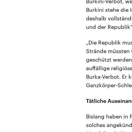
Burkini-Verbot, w
Burkini stehe die
deshalb vollständ
und der Republik“
„Die Republik mus
Strände müssten w
geschützt werden. 
auffällige religi
Burka-Verbot. Er 
Ganzkörper-Schlei
Tätliche Auseinan
Bislang haben in 
solches angekünd