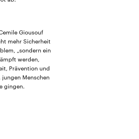
 Cemile Giousouf
icht mehr Sicherheit
roblem, „sondern ein
kämpft werden,
eit, Prävention und
t, jungen Menschen
le gingen.