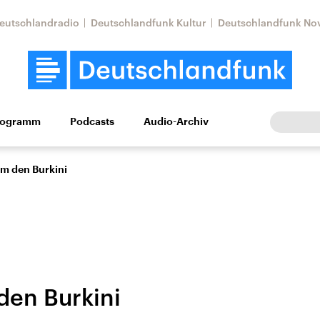
eutschlandradio
Deutschlandfunk Kultur
Deutschlandfunk No
rogramm
Podcasts
Audio-Archiv
Wirtschaft
Wissen
Kultur
Europa
Gesellschaf
um den Burkini
den Burkini
Nahostkonflikt
Iran
le Beiträge,
Aktuelle Lage und
Aktuelle Lage und