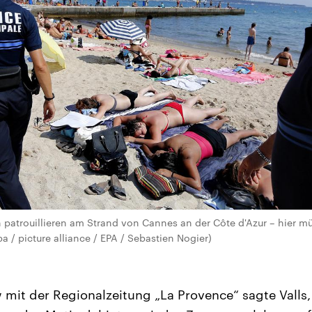
n patrouillieren am Strand von Cannes an der Côte d'Azur – hier m
a / picture alliance / EPA / Sebastien Nogier)
 mit der Regionalzeitung „La Provence“ sagte Valls, 