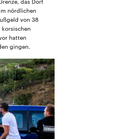
Grenze, das Dorf
im nördlichen
Bußgeld von 38
 korsischen
vor hatten
den gingen.