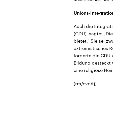
Unions-Integratio
Auch die Integrat
(CDU), sagte: „Die
bietet.“ Sie sei z
extremistisches 
forderte die CDU-
Bildung gesteckt 
eine religiöse Hei
(rm/cvo/tj)