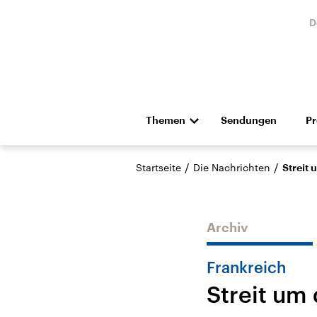
D
Themen
Sendungen
P
Die Nachrichten
Politik
/
/
Startseite
Die Nachrichten
Streit 
Hörspiel und Feature
Musik
Archiv
Frankreich
Streit um 
Landtagswahl Sachsen-
USA
Anhalt 2026
Aktuel