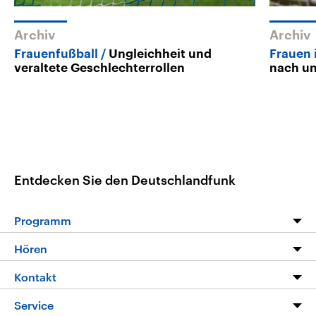
Archiv
Archiv
Frauenfußball
Ungleichheit und
Frauen 
veraltete Geschlechterrollen
nach u
Entdecken Sie den Deutschlandfunk
Programm
Programm
Hören
Alle Sendungen
Livestream
Kontakt
Die Nachrichten
Audios
Hörerservice
Service
Nachrichtenleicht