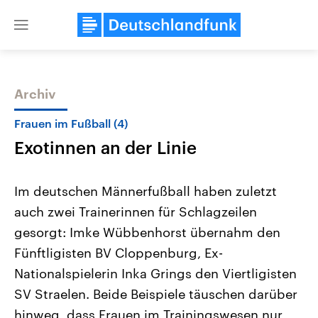
Close
menu
Archiv
Themen
Frauen im Fußball (4)
Exotinnen an der Linie
Im deutschen Männerfußball haben zuletzt
auch zwei Trainerinnen für Schlagzeilen
gesorgt: Imke Wübbenhorst übernahm den
Landtagswahl Sachsen-Anhalt
USA
Fünftligisten BV Cloppenburg, Ex-
2026
Aktuelle Beiträge, Analys
Alle Informationen
Nationalspielerin Inka Grings den Viertligisten
Hintergründe
Sachsen-Anhalt wählt am 6.
Wirtschaftlich und militäri
SV Straelen. Beide Beispiele täuschen darüber
September 2026 einen neuen
gehören die Vereinigten S
Landtag. Seit 2021 wird das
den mächtigsten Ländern 
hinweg, dass Frauen im Trainingswesen nur
Bundesland von einer Koalition aus
mit großem Einfluss auf d