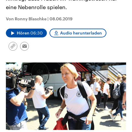
CDU, SPD und FDP regiert.-
aktuelle Weltgeschehen.
eine Nebenrolle spielen.
Umfragen, Prognosen,
Wahlprogramme, aktuelle Berichte
Sendungen
Programm
Podcasts
und Hintergründe zu den Parteien
Von Ronny Blaschke
|
08.06.2019
und Kandidaten der anstehenden
Wahl.
Audio-Archiv
Hören
06:30
Audio herunterladen
Link
Email
kopieren/teilen