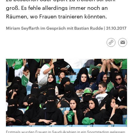
CDU, SPD und FDP regiert.-
aktuelle Weltgeschehen.
groß. Es fehle allerdings immer noch an
Umfragen, Prognosen,
Wahlprogramme, aktuelle Berichte
Räumen, wo Frauen trainieren könnten.
Sendungen
Programm
Podcasts
und Hintergründe zu den Parteien
und Kandidaten der anstehenden
Wahl.
Miriam Seyffarth im Gespräch mit Bastian Rudde
|
31.10.2017
Audio-Archiv
Link
Emai
kopieren/te
Erstmals wurden Frauen in Saudi-Arabien in ein Sportstadion gelassen