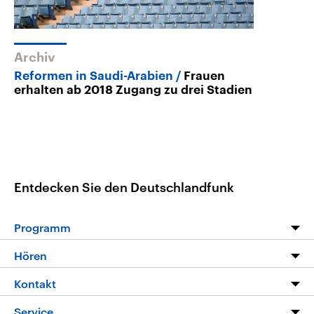
Archiv
Reformen in Saudi-Arabien
Frauen
erhalten ab 2018 Zugang zu drei Stadien
Entdecken Sie den Deutschlandfunk
Programm
Programm
Hören
Alle Sendungen
Livestream
Kontakt
Die Nachrichten
Audios
Hörerservice
Service