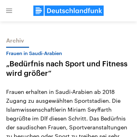
Close
menu
Archiv
Themen
Frauen in Saudi-Arabien
„Bedürfnis nach Sport und Fitness
wird größer“
Frauen erhalten in Saudi-Arabien ab 2018
Zugang zu ausgewählten Sportstadien. Die
Landtagswahl Sachsen-Anhalt
USA
Islamwissenschaftlerin Miriam Seyffarth
2026
Aktuelle Beiträge, Analys
Alle Informationen
Hintergründe
begrüßte im Dlf diesen Schritt. Das Bedürfnis
Sachsen-Anhalt wählt am 6.
Wirtschaftlich und militäri
September 2026 einen neuen
gehören die Vereinigten S
der saudischen Frauen, Sportveranstaltungen
Landtag. Seit 2021 wird das
den mächtigsten Ländern 
zu besuchen oder Sport zu treiben sei sehr
Bundesland von einer Koalition aus
mit großem Einfluss auf d