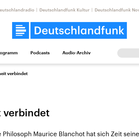
eutschlandradio
Deutschlandfunk Kultur
Deutschlandfunk No
rogramm
Podcasts
Audio-Archiv
Wirtschaft
Wissen
Kultur
Europa
Gesellschaf
eit verbindet
 verbindet
Nahostkonflikt
Iran
 Philosoph Maurice Blanchot hat sich Zeit sein
le Beiträge,
Aktuelle Lage und
Aktuelle Lage und