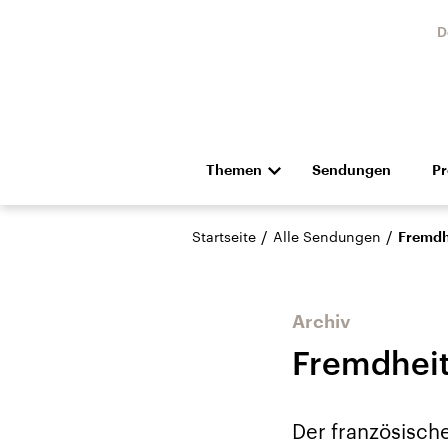
D
Themen
Sendungen
P
Die Nachrichten
Politik
/
/
Startseite
Alle Sendungen
Fremdh
Hörspiel und Feature
Musik
Archiv
Fremdheit
Landtagswahl Sachsen-
USA
Der französische
Anhalt 2026
Aktuel