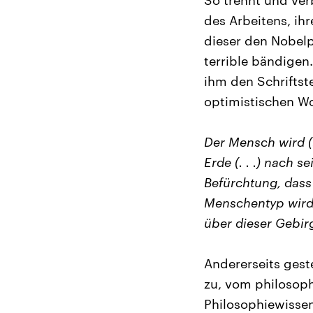
So trennt und verb
des Arbeitens, ih
dieser den Nobelp
terrible bändigen
ihm den Schriftste
optimistischen Wor
Der Mensch wird (.
Erde (. . .) nach
Befürchtung, dass
Menschentyp wird 
über dieser Gebir
Andererseits gest
zu, vom philosophi
Philosophiewissen