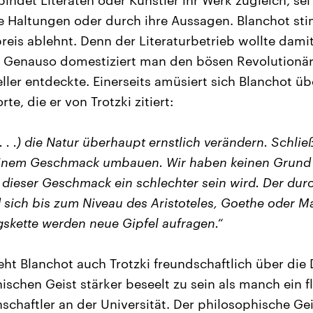
indet Literaten oder Künstler ihr Werk zugleich, se
re Haltungen oder durch ihre Aussagen. Blanchot sti
reis ablehnt. Denn der Literaturbetrieb wollte damit
. Genauso domestiziert man den bösen Revolutionär 
ller entdeckte. Einerseits amüsiert sich Blanchot üb
te, die er von Trotzki zitiert:
 . .) die Natur überhaupt ernstlich verändern. Schließ
 seinem Geschmack umbauen. Wir haben keinen Grund
 dieser Geschmack ein schlechter sein wird. Der durc
sich bis zum Niveau des Aristoteles, Goethe oder M
gskette werden neue Gipfel aufragen.“
eht Blanchot auch Trotzki freundschaftlich über die
schen Geist stärker beseelt zu sein als manch ein fl
schaftler an der Universität. Der philosophische Ge