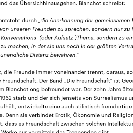
nd das Übersichhinausgehen. Blanchot schreibt:
 entsteht durch
„die Anerkennung der gemeinsamen F
, von unseren Freunden zu sprechen, sondern nur zu 
m Konversations- (oder Aufsatz-)Thema, sondern zu ei
zu machen, in der sie uns noch in der größten Vertra
 unendliche Distanz bewahren.“
z, die Freunde immer voneinander trennt, daraus, so
e Freundschaft. Der Band „Die Freundschaft“ ist Geor
 Blanchot eng befreundet war. Der zehn Jahre ältere
 1962 starb und der sich jenseits von Surrealismus 
ufhält, entwickelte eine auch stilistisch fremdartig
. Denn sie verbindet Erotik, Ökonomie und Religion.
t, dass es Freundschaft zwischen solchen Intellektu
 Werke nur vermittels des Trennenden gibt.