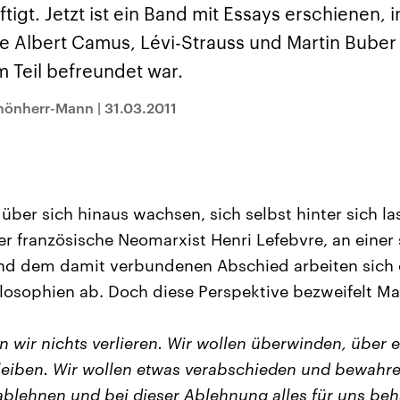
sen und
Hintergründe
Hintergründe
tigt. Jetzt ist ein Band mit Essays erschienen, 
Der Überfall der
Der Iran – seit der
rgründe
haftlich und
palästinensischen
Islamischen Revolu
e Albert Camus, Lévi-Strauss und Martin Buber 
risch gehören die
Terrororganisation
1979 auch Islamisc
igten Staaten zu
Hamas im Oktober 2023
Republik Iran – ist e
m Teil befreundet war.
ächtigsten
auf Israel hat in der
von einem
n der Erde, mit
Region wieder die
Religionsführer auto
 Einfluss auf das
Gewalt entfacht. Israel
regierter Staat im 
chönherr-Mann
|
31.03.2011
le Weltgeschehen.
möchte die Hamas
Osten. Eine Feindsc
zerstören. Diese wird wie
zu Israel und zu de
die Hisbollah im Libanon
ist fest in der
vom Iran unterstützt.
Staatsideologie
verankert.
ber sich hinaus wachsen, sich selbst hinter sich la
r französische Neomarxist Henri Lefebvre, an einer
nd dem damit verbundenen Abschied arbeiten sich 
losophien ab. Doch diese Perspektive bezweifelt Ma
en wir nichts verlieren. Wir wollen überwinden, über
eiben. Wir wollen etwas verabschieden und bewahre
blehnen und bei dieser Ablehnung alles für uns beha