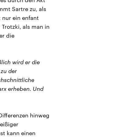
i es durch den Akt
mmt Sartre zu, als
 nur ein enfant
Trotzki, als man in
er die
lich wird er die
 zu der
hschnittliche
arx erheben. Und
 Differenzen hinweg
eißiger
ist kann einen