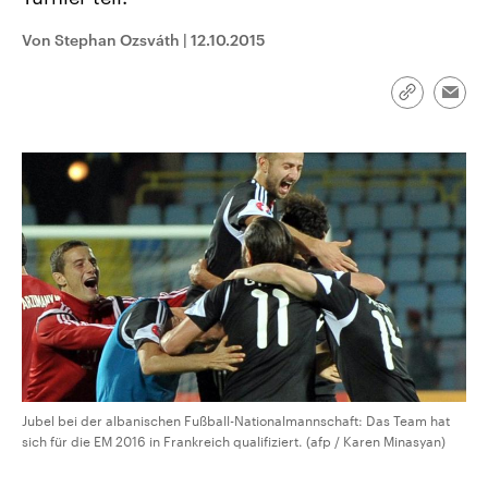
CDU, SPD und FDP regiert.-
aktuelle Weltgeschehen.
Umfragen, Prognosen,
Von Stephan Ozsváth
|
12.10.2015
Wahlprogramme, aktuelle Berichte
Sendungen
Programm
Podcasts
und Hintergründe zu den Parteien
und Kandidaten der anstehenden
Wahl.
Link
Emai
kopieren/te
Audio-Archiv
Jubel bei der albanischen Fußball-Nationalmannschaft: Das Team hat
sich für die EM 2016 in Frankreich qualifiziert. (afp / Karen Minasyan)