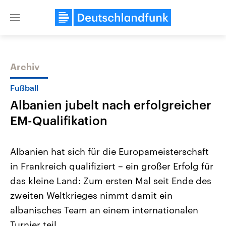
Close
menu
Archiv
Themen
Fußball
Albanien jubelt nach erfolgreicher
EM-Qualifikation
Albanien hat sich für die Europameisterschaft
in Frankreich qualifiziert – ein großer Erfolg für
Landtagswahl Sachsen-Anhalt
USA
das kleine Land: Zum ersten Mal seit Ende des
2026
Aktuelle Beiträge, Analys
Alle Informationen
Hintergründe
zweiten Weltkrieges nimmt damit ein
Sachsen-Anhalt wählt am 6.
Wirtschaftlich und militäri
September 2026 einen neuen
gehören die Vereinigten S
albanisches Team an einem internationalen
Landtag. Seit 2021 wird das
den mächtigsten Ländern 
Turnier teil.
Bundesland von einer Koalition aus
mit großem Einfluss auf d