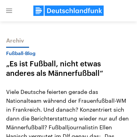
Close
menu
Archiv
Themen
Fußball-Blog
„Es ist Fußball, nicht etwas
anderes als Männerfußball“
Viele Deutsche feierten gerade das
Nationalteam während der Frauenfußball-WM
Landtagswahl Sachsen-Anhalt
USA
in Frankreich. Und danach? Konzentriert sich
2026
Aktuelle Beiträge, Analys
Alle Informationen
Hintergründe
dann die Berichterstattung wieder nur auf den
Sachsen-Anhalt wählt am 6.
Wirtschaftlich und militäri
September 2026 einen neuen
gehören die Vereinigten S
Männerfußball? Fußballjournalistin Ellen
Landtag. Seit 2021 wird das
den mächtigsten Ländern 
Hanisch vermutet im Dlf genau das: „Das
Bundesland von einer Koalition aus
mit großem Einfluss auf d