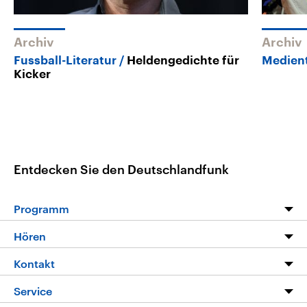
Archiv
Archiv
Fussball-Literatur
Heldengedichte für
Medien
Kicker
Entdecken Sie den Deutschlandfunk
Programm
Programm
Hören
Alle Sendungen
Livestream
Kontakt
Die Nachrichten
Audios
Hörerservice
Service
Nachrichtenleicht
Podcasts