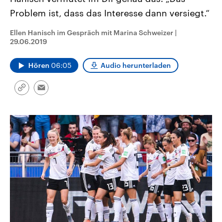
CDU, SPD und FDP regiert.-
aktuelle Weltgeschehen.
Problem ist, dass das Interesse dann versiegt.“
Umfragen, Prognosen,
Wahlprogramme, aktuelle Berichte
Sendungen
Programm
Podcasts
und Hintergründe zu den Parteien
Ellen Hanisch im Gespräch mit Marina Schweizer
|
und Kandidaten der anstehenden
29.06.2019
Wahl.
Audio-Archiv
Hören
06:05
Audio herunterladen
Link
Email
kopieren/teilen