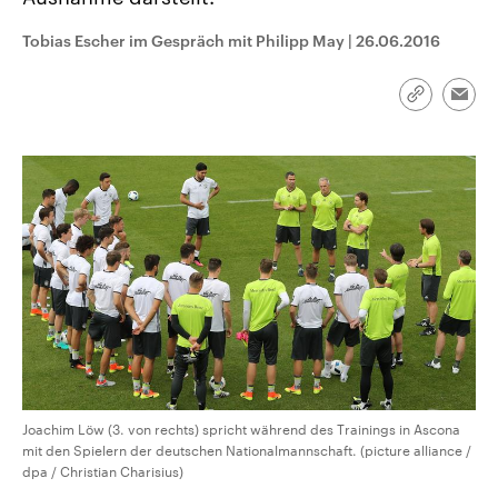
CDU, SPD und FDP regiert.-
aktuelle Weltgeschehen.
Umfragen, Prognosen,
Tobias Escher im Gespräch mit Philipp May
|
26.06.2016
Wahlprogramme, aktuelle Berichte
Sendungen
Programm
Podcasts
und Hintergründe zu den Parteien
und Kandidaten der anstehenden
Wahl.
Link
Emai
kopieren/te
Audio-Archiv
Joachim Löw (3. von rechts) spricht während des Trainings in Ascona
mit den Spielern der deutschen Nationalmannschaft. (picture alliance /
dpa / Christian Charisius)