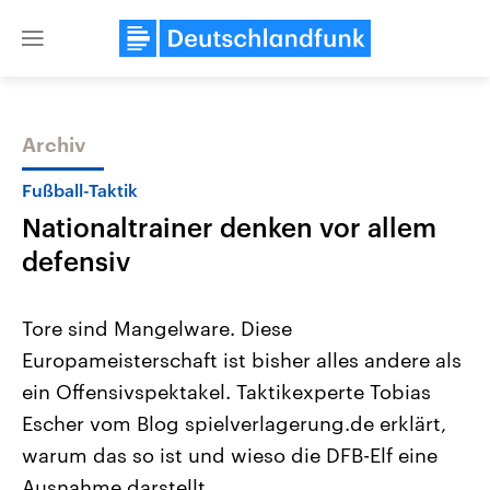
Close
menu
Archiv
Themen
Fußball-Taktik
Nationaltrainer denken vor allem
defensiv
Tore sind Mangelware. Diese
Europameisterschaft ist bisher alles andere als
Landtagswahl Sachsen-Anhalt
USA
ein Offensivspektakel. Taktikexperte Tobias
2026
Aktuelle Beiträge, Analys
Alle Informationen
Hintergründe
Escher vom Blog spielverlagerung.de erklärt,
Sachsen-Anhalt wählt am 6.
Wirtschaftlich und militäri
September 2026 einen neuen
gehören die Vereinigten S
warum das so ist und wieso die DFB-Elf eine
Landtag. Seit 2021 wird das
den mächtigsten Ländern 
Ausnahme darstellt.
Bundesland von einer Koalition aus
mit großem Einfluss auf d