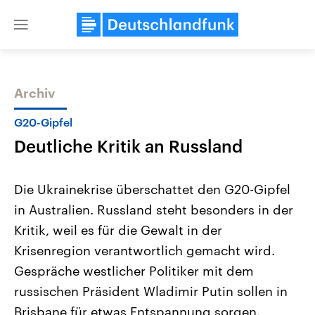
Close
menu
Archiv
Themen
G20-Gipfel
Deutliche Kritik an Russland
Die Ukrainekrise überschattet den G20-Gipfel
in Australien. Russland steht besonders in der
Kritik, weil es für die Gewalt in der
Landtagswahl Sachsen-Anhalt
USA
Krisenregion verantwortlich gemacht wird.
2026
Aktuelle Beiträge, Analys
Alle Informationen
Gespräche westlicher Politiker mit dem
Hintergründe
Sachsen-Anhalt wählt am 6.
Wirtschaftlich und militäri
russischen Präsident Wladimir Putin sollen in
September 2026 einen neuen
gehören die Vereinigten S
Landtag. Seit 2021 wird das
den mächtigsten Ländern 
Brisbane für etwas Entspannung sorgen.
Bundesland von einer Koalition aus
mit großem Einfluss auf d