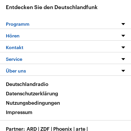
Entdecken Sie den Deutschlandfunk
Programm
Programm
Hören
Alle Sendungen
Livestream
Kontakt
Die Nachrichten
Audios
Hörerservice
Service
Nachrichtenleicht
Podcasts
Social Media
FAQ
Über uns
Neue Beiträge auf dlf.de
Deutschlandfunk App
Newsletter
Deutschlandradio
Themen-Schwerpunkte
Nachrichten App
Deutschlandradio
Veranstaltungen
Presse
Frequenzen
Datenschutzerklärung
Musikliste
Ausbildung und Karriere
Nutzungsbedingungen
RSS
Transparenz
Impressum
Korrekturen
Barrierefreiheit
Partner
ARD
|
ZDF
|
Phoenix
|
arte
|