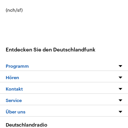
(nch/sf)
Entdecken Sie den Deutschlandfunk
Programm
Programm
Hören
Alle Sendungen
Livestream
Kontakt
Die Nachrichten
Audios
Hörerservice
Service
Nachrichtenleicht
Podcasts
Social Media
FAQ
Über uns
Neue Beiträge auf dlf.de
Deutschlandfunk App
Newsletter
Deutschlandradio
Themen-Schwerpunkte
Nachrichten App
Deutschlandradio