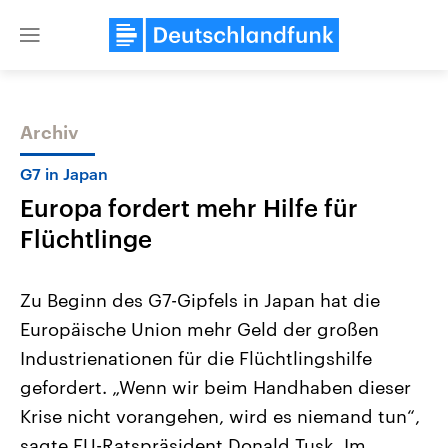
Close
menu
Archiv
Themen
G7 in Japan
Europa fordert mehr Hilfe für
Flüchtlinge
Zu Beginn des G7-Gipfels in Japan hat die
Europäische Union mehr Geld der großen
USA
Nahostkonflikt
Industrienationen für die Flüchtlingshilfe
Aktuelle Beiträge, Analysen und
Aktuelle Lage und Hinter
Der Überfall der palästine
Hintergründe
gefordert. „Wenn wir beim Handhaben dieser
Wirtschaftlich und militärisch
Terrororganisation Hamas
gehören die Vereinigten Staaten zu
Oktober 2023 auf Israel ha
Krise nicht vorangehen, wird es niemand tun“,
den mächtigsten Ländern der Erde,
Region wieder die Gewalt 
sagte EU-Ratspräsident Donald Tusk. Im
mit großem Einfluss auf das
Israel möchte die Hamas z