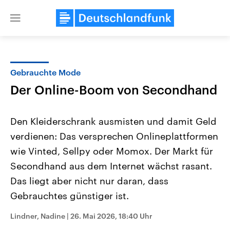
Close
menu
Gebrauchte Mode
Themen
Der Online-Boom von Secondhand
Den Kleiderschrank ausmisten und damit Geld
verdienen: Das versprechen Onlineplattformen
wie Vinted, Sellpy oder Momox. Der Markt für
Secondhand aus dem Internet wächst rasant.
Das liegt aber nicht nur daran, dass
Landtagswahl Sachsen-Anhalt
USA
2026
Aktuelle Beiträge, Analys
Gebrauchtes günstiger ist.
Alle Informationen
Hintergründe
Sachsen-Anhalt wählt am 6.
Wirtschaftlich und militäri
September 2026 einen neuen
gehören die Vereinigten S
Lindner, Nadine
|
26. Mai 2026, 18:40 Uhr
Landtag. Seit 2021 wird das
den mächtigsten Ländern 
Bundesland von einer Koalition aus
mit großem Einfluss auf d