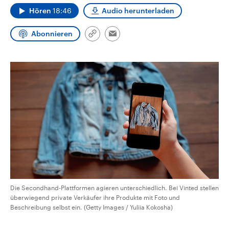
CDU, SPD und FDP regiert.-
aktuelle Weltgeschehen.
Hören
18:46
Audio herunterladen
Umfragen, Prognosen,
Wahlprogramme, aktuelle Berichte
Sendungen
Programm
Podcasts
und Hintergründe zu den Parteien
Abonnieren
Link
Email
und Kandidaten der anstehenden
kopieren/teilen
Wahl.
Audio-Archiv
Die Secondhand-Plattformen agieren unterschiedlich. Bei Vinted stellen
überwiegend private Verkäufer ihre Produkte mit Foto und
Beschreibung selbst ein. (Getty Images / Yuliia Kokosha)