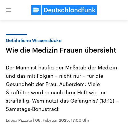
Close
menu
Gefährliche Wissenslücke
Themen
Wie die Medizin Frauen übersieht
Der Mann ist häufig der Maßstab der Medizin
und das mit Folgen – nicht nur – für die
Gesundheit der Frau. Außerdem: Viele
Straftäter werden nach ihrer Haft wieder
straffällig. Wem nützt das Gefängnis? (13:12) –
Landtagswahl Sachsen-Anhalt
USA
2026
Aktuelle Beiträge, Analys
Samstags-Bonustrack
Alle Informationen
Hintergründe
Sachsen-Anhalt wählt am 6.
Wirtschaftlich und militäri
September 2026 einen neuen
gehören die Vereinigten S
Lucca Pizzato
|
08. Februar 2025, 17:00 Uhr
Landtag. Seit 2021 wird das
den mächtigsten Ländern 
Bundesland von einer Koalition aus
mit großem Einfluss auf d