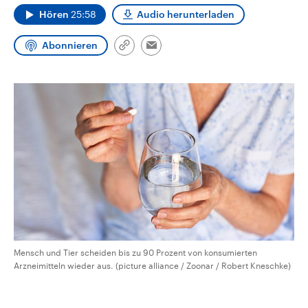
CDU, SPD und FDP regiert.-
aktuelle Weltgeschehen.
Hören
25:58
Audio herunterladen
Umfragen, Prognosen,
Wahlprogramme, aktuelle Berichte
Sendungen
Programm
Podcasts
und Hintergründe zu den Parteien
Abonnieren
Link
Email
und Kandidaten der anstehenden
kopieren/teilen
Wahl.
Audio-Archiv
Mensch und Tier scheiden bis zu 90 Prozent von konsumierten
Arzneimitteln wieder aus. (picture alliance / Zoonar / Robert Kneschke)