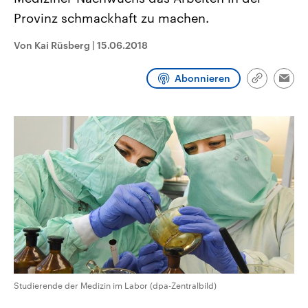
CDU, SPD und FDP regiert.-
aktuelle Weltgeschehen.
Provinz schmackhaft zu machen.
Umfragen, Prognosen,
Wahlprogramme, aktuelle Berichte
Sendungen
Programm
Podcasts
und Hintergründe zu den Parteien
Von Kai Rüsberg
|
15.06.2018
und Kandidaten der anstehenden
Wahl.
Audio-Archiv
Abonnieren
Link
Emai
kopieren/te
Studierende der Medizin im Labor (dpa-Zentralbild)