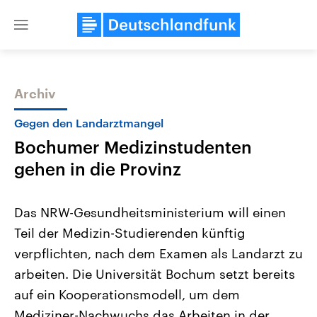
Close
menu
Archiv
Themen
Gegen den Landarztmangel
Bochumer Medizinstudenten
gehen in die Provinz
Das NRW-Gesundheitsministerium will einen
Teil der Medizin-Studierenden künftig
Landtagswahl Sachsen-Anhalt
USA
verpflichten, nach dem Examen als Landarzt zu
2026
Aktuelle Beiträge, Analys
Alle Informationen
Hintergründe
arbeiten. Die Universität Bochum setzt bereits
Sachsen-Anhalt wählt am 6.
Wirtschaftlich und militäri
September 2026 einen neuen
gehören die Vereinigten S
auf ein Kooperationsmodell, um dem
Landtag. Seit 2021 wird das
den mächtigsten Ländern 
Mediziner-Nachwuchs das Arbeiten in der
Bundesland von einer Koalition aus
mit großem Einfluss auf d