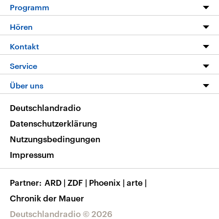
Programm
Programm
Hören
Alle Sendungen
Livestream
Kontakt
Die Nachrichten
Audios
Hörerservice
Service
Nachrichtenleicht
Podcasts
Social Media
FAQ
Über uns
Neue Beiträge auf dlf.de
Deutschlandfunk App
Newsletter
Deutschlandradio
Themen-Schwerpunkte
Nachrichten App
Deutschlandradio
Veranstaltungen
Presse
Frequenzen
Datenschutzerklärung
Musikliste
Ausbildung und Karriere
Nutzungsbedingungen
RSS
Transparenz
Impressum
Korrekturen
Barrierefreiheit
Partner
ARD
|
ZDF
|
Phoenix
|
arte
|
Chronik der Mauer
Deutschlandradio © 2026