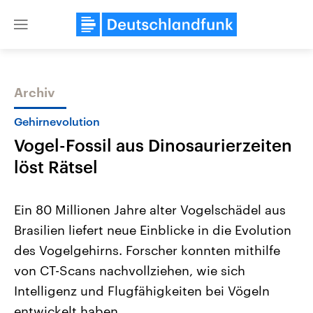
Close
menu
Archiv
Themen
Gehirnevolution
Vogel-Fossil aus Dinosaurierzeiten
löst Rätsel
Ein 80 Millionen Jahre alter Vogelschädel aus
Brasilien liefert neue Einblicke in die Evolution
Landtagswahl Sachsen-Anhalt
USA
des Vogelgehirns. Forscher konnten mithilfe
2026
Aktuelle Beiträge, Analys
Alle Informationen
Hintergründe
von CT-Scans nachvollziehen, wie sich
Sachsen-Anhalt wählt am 6.
Wirtschaftlich und militäri
September 2026 einen neuen
gehören die Vereinigten S
Intelligenz und Flugfähigkeiten bei Vögeln
Landtag. Seit 2021 wird das
den mächtigsten Ländern 
entwickelt haben.
Bundesland von einer Koalition aus
mit großem Einfluss auf d