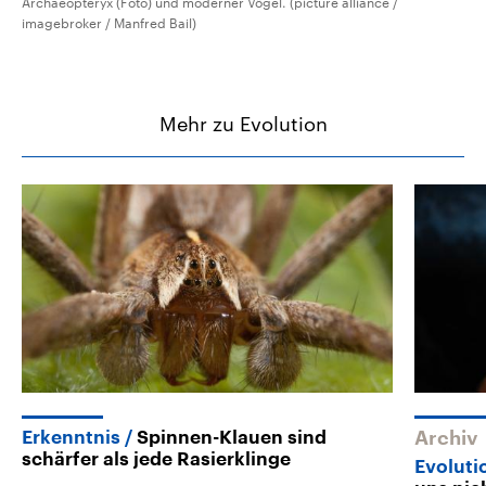
Archaeopteryx (Foto) und moderner Vögel. (picture alliance /
imagebroker / Manfred Bail)
Mehr zu Evolution
Erkenntnis
Spinnen-Klauen sind
Archiv
schärfer als jede Rasierklinge
Evoluti