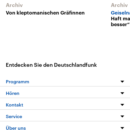
Archiv
Archiv
Von kleptomanischen Gräfinnen
Geisel
Haft m
besser“
Entdecken Sie den Deutschlandfunk
Programm
Programm
Hören
Alle Sendungen
Livestream
Kontakt
Die Nachrichten
Audios
Hörerservice
Service
Nachrichtenleicht
Podcasts
Social Media
FAQ
Über uns
Neue Beiträge auf dlf.de