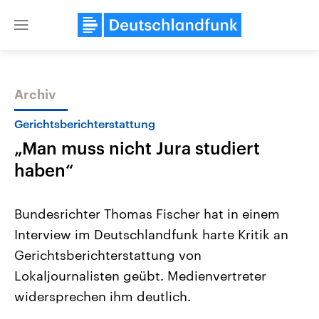
Close
menu
Archiv
Themen
Gerichtsberichterstattung
„Man muss nicht Jura studiert
haben“
Bundesrichter Thomas Fischer hat in einem
Interview im Deutschlandfunk harte Kritik an
Landtagswahl Sachsen-Anhalt
USA
Gerichtsberichterstattung von
2026
Aktuelle Beiträge, Analys
Alle Informationen
Hintergründe
Lokaljournalisten geübt. Medienvertreter
Sachsen-Anhalt wählt am 6.
Wirtschaftlich und militäri
September 2026 einen neuen
gehören die Vereinigten S
widersprechen ihm deutlich.
Landtag. Seit 2021 wird das
den mächtigsten Ländern 
Bundesland von einer Koalition aus
mit großem Einfluss auf d