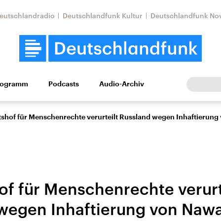
eutschlandradio
Deutschlandfunk Kultur
Deutschlandfunk No
rogramm
Podcasts
Audio-Archiv
Wirtschaft
Wissen
Kultur
Europa
Gesellschaf
tshof für Menschenrechte verurteilt Russland wegen Inhaftierun
of für Menschenrechte verurt
wegen Inhaftierung von Naw
Nahostkonflikt
Iran
le Beiträge,
Aktuelle Lage und
Aktuelle Lage und