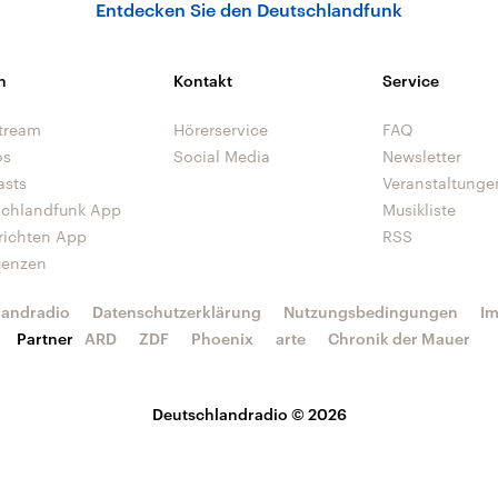
Entdecken Sie den Deutschlandfunk
n
Kontakt
Service
tream
Hörerservice
FAQ
os
Social Media
Newsletter
asts
Veranstaltunge
schlandfunk App
Musikliste
richten App
RSS
uenzen
landradio
Datenschutzerklärung
Nutzungsbedingungen
I
Partner
ARD
ZDF
Phoenix
arte
Chronik der Mauer
Deutschlandradio © 2026