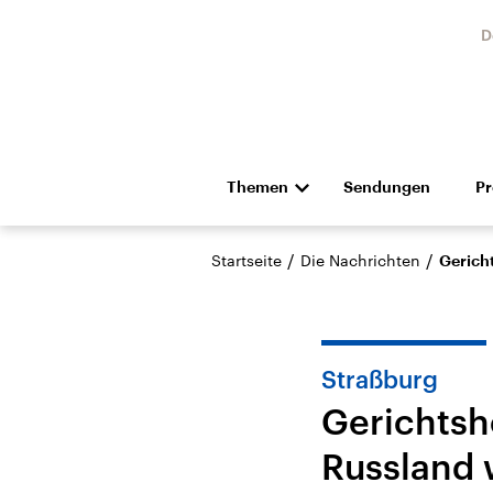
D
Themen
Sendungen
P
Die Nachrichten
Politik
/
/
Startseite
Die Nachrichten
Gerich
Hörspiel und Feature
Musik
Straßburg
Gerichtsh
Russland 
Landtagswahl Sachsen-
USA
Anhalt 2026
Aktuel