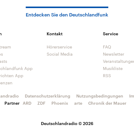
Entdecken Sie den Deutschlandfunk
n
Kontakt
Service
tream
Hörerservice
FAQ
os
Social Media
Newsletter
asts
Veranstaltunge
schlandfunk App
Musikliste
richten App
RSS
uenzen
landradio
Datenschutzerklärung
Nutzungsbedingungen
I
Partner
ARD
ZDF
Phoenix
arte
Chronik der Mauer
Deutschlandradio © 2026