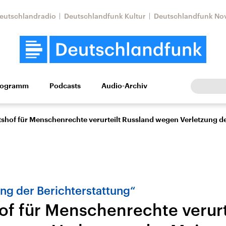
eutschlandradio
Deutschlandfunk Kultur
Deutschlandfunk No
rogramm
Podcasts
Audio-Archiv
Wirtschaft
Wissen
Kultur
Europa
Gesellschaf
tshof für Menschenrechte verurteilt Russland wegen Verletzung d
ung der Berichterstattung“
of für Menschenrechte verurt
Nahostkonflikt
Iran
le Beiträge,
Aktuelle Lage und
Aktuelle Lage und