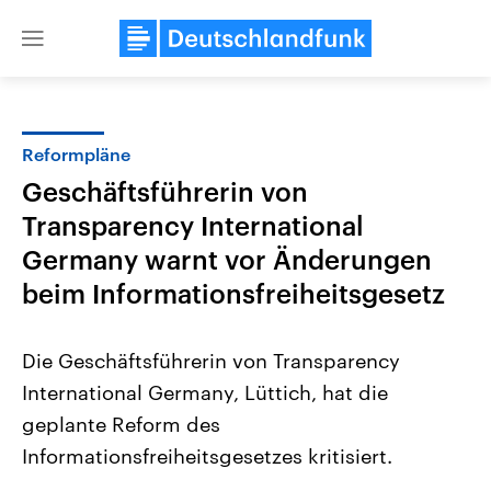
Close
menu
Reformpläne
Themen
Geschäftsführerin von
Transparency International
Germany warnt vor Änderungen
beim Informationsfreiheitsgesetz
Die Geschäftsführerin von Transparency
Landtagswahl Sachsen-Anhalt
USA
International Germany, Lüttich, hat die
2026
Aktuelle Beiträge, Analys
Alle Informationen
Hintergründe
geplante Reform des
Sachsen-Anhalt wählt am 6.
Wirtschaftlich und militäri
September 2026 einen neuen
gehören die Vereinigten S
Informationsfreiheitsgesetzes kritisiert.
Landtag. Seit 2021 wird das
den mächtigsten Ländern 
Bundesland von einer Koalition aus
mit großem Einfluss auf d