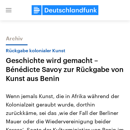
Close
menu
Archiv
Themen
Rückgabe kolonialer Kunst
Geschichte wird gemacht –
Bénédicte Savoy zur Rückgabe von
Kunst aus Benin
Wenn jemals Kunst, die in Afrika während der
USA
Nahostkonflikt
Kolonialzeit geraubt wurde, dorthin
Aktuelle Beiträge, Analysen und
Aktuelle Lage und Hinter
Der Überfall der palästine
Hintergründe
zurückkäme, sei das ‚wie der Fall der Berliner
Wirtschaftlich und militärisch
Terrororganisation Hamas
gehören die Vereinigten Staaten zu
Oktober 2023 auf Israel ha
Mauer oder die Wiedervereinigung beider
den mächtigsten Ländern der Erde,
Region wieder die Gewalt 
mit großem Einfluss auf das
Koreas‘. Sagte der Kulturministier von Benin im
Israel möchte die Hamas z