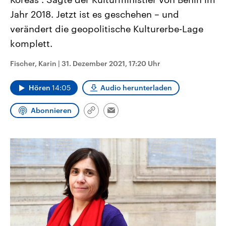
aktuelle Weltgeschehen.
Diese wird wie die Hisboll
Jahr 2018. Jetzt ist es geschehen – und
Libanon vom Iran unterstüt
verändert die geopolitische Kulturerbe-Lage
Sendungen
Programm
Podcasts
komplett.
Audio-Archiv
Fischer, Karin
|
31. Dezember 2021, 17:20 Uhr
Hören
14:05
Audio herunterladen
Abonnieren
Link
Email
kopieren/teilen