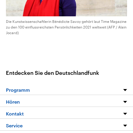
Die Kunstwissenschaftlerin Bénédicte Savoy gehört laut Time Magazine
zu den 100 einflussreichsten Persönlichkeiten 2021 weltweit (AFP / Alain
Jocard)
Entdecken Sie den Deutschlandfunk
Programm
Programm
Hören
Alle Sendungen
Livestream
Kontakt
Die Nachrichten
Audios
Hörerservice
Service
Nachrichtenleicht
Podcasts