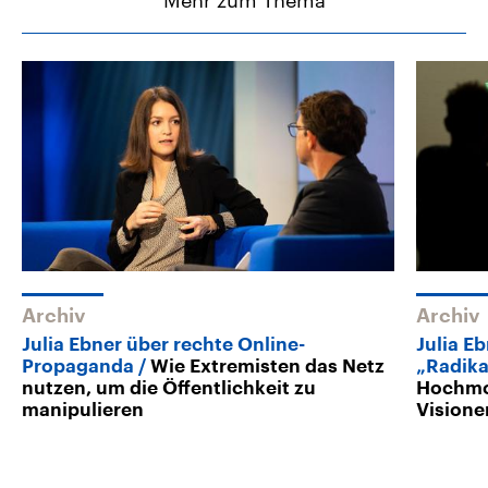
Mehr zum Thema
Archiv
Archiv
Julia Ebner über rechte Online-
Julia Eb
Propaganda
Wie Extremisten das Netz
„Radika
nutzen, um die Öffentlichkeit zu
Hochmo
manipulieren
Visione