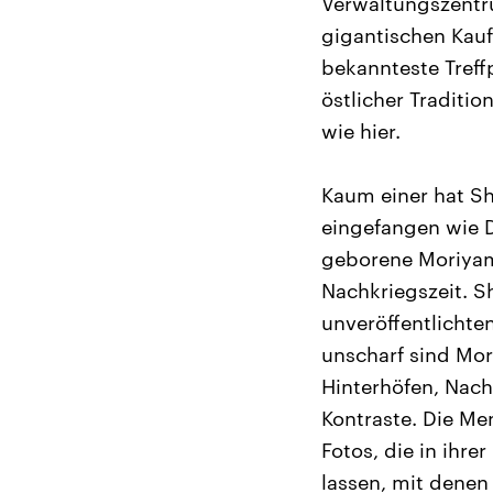
Verwaltungszentr
gigantischen Kauf
bekannteste Treff
östlicher Traditi
wie hier.
Kaum einer hat Sh
eingefangen wie D
geborene Moriyam
Nachkriegszeit. S
unveröffentlicht
unscharf sind Mor
Hinterhöfen, Nach
Kontraste. Die Me
Fotos, die in ihre
lassen, mit denen