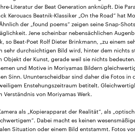
hre-Literatur der Beat Generation anknüpft. Die Parall
ack Kerouacs Beatnik-Klassiker „On the Road“ hat M
. Ähnlich der „found poems“ zeigen seine Snap-Shots 
äglichkeit. Jene scheinbar nebensächlichen Augenbl
k, so Beat-Poet Rolf Dieter Brinkmann, „zu einem seh
h sehr durchsichtigen Bild wird, hinter dem nichts 
Objekt der Kunst, gerade weil sie nichts bedeuten
hemen und Motive in Moriyamas Bildern gleichwertig
inen Sinn. Ununterscheidbar sind daher die Fotos in
weiligem Enstehungszeitraum betitelt. Gleichwertigke
m Verständnis von Moriyamas Werk.
Kamera als „Kopierapparat der Realität“, als „optis
ichwertigem“. Dabei macht es keinen wesensmäßige
ealen Situation oder einem Bild entstammt. Fotos v