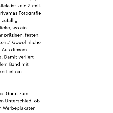
ele ist kein Zufall.
oriyamas Fotografie
zufällig
icke, wo ein
r präzisen, festen,
steht.“ Gewöhnliche
. Aus diesem
. Damit verliert
 dem Band mit
it ist ein
ches Gerät zum
n Unterschied, ob
on Werbeplakaten