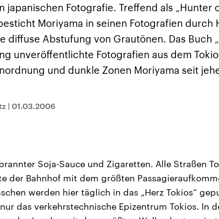
sen und
Hintergründe
Hintergründe
 japanischen Fotografie. Treffend als „Hunter o
Der Überfall der
Der Iran – seit der
rgründe
haftlich und
palästinensischen
Islamischen Revolu
 besticht Moriyama in seinen Fotografien durch 
risch gehören die
Terrororganisation
1979 auch Islamisc
igten Staaten zu
Hamas im Oktober 2023
Republik Iran – ist e
ie diffuse Abstufung von Grautönen. Das Buch 
ächtigsten
auf Israel hat in der
von einem
n der Erde, mit
Region wieder die
Religionsführer auto
ang unveröffentlichte Fotografien aus dem Tokio
 Einfluss auf das
Gewalt entfacht. Israel
regierter Staat im 
le Weltgeschehen.
möchte die Hamas
Osten. Eine Feindsc
Anordnung und dunkle Zonen Moriyama seit jehe
zerstören. Diese wird wie
zu Israel und zu de
die Hisbollah im Libanon
ist fest in der
vom Iran unterstützt.
Staatsideologie
verankert.
tz
|
01.03.2006
rbrannter Soja-Sauce und Zigaretten. Alle Straßen To
itte der Bahnhof mit dem größten Passagieraufkomm
schen werden hier täglich in das „Herz Tokios“ gep
t nur das verkehrstechnische Epizentrum Tokios. In