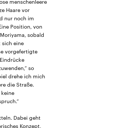
izlose menschenleere
ze Haare vor
d nur noch im
ine Position, von
o Moriyama, sobald
 sich eine
e vorgefertigte
 Eindrücke
nzuwenden,“ so
piel drehe ich mich
re die Straße.
 keine
spruch.“
teln. Dabei geht
risches Konzept,