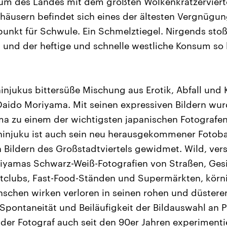
um des Landes mit dem größten Wolkenkratzerviert
häusern befindet sich eines der ältesten Vergnügun
punkt für Schwule. Ein Schmelztiegel. Nirgends sto
on und der heftige und schnelle westliche Konsum so
injukus bittersüße Mischung aus Erotik, Abfall un
aido Moriyama. Mit seinen expressiven Bildern wur
a zu einem der wichtigsten japanischen Fotografen
hinjuku ist auch sein neu herausgekommener Fotob
en Bildern des Großstadtviertels gewidmet. Wild, 
iyamas Schwarz-Weiß-Fotografien von Straßen, Gesi
tclubs, Fast-Food-Ständen und Supermärkten, körni
nschen wirken verloren in seinen rohen und düster
r Spontaneität und Beiläufigkeit der Bildauswahl an
 der Fotograf auch seit den 90er Jahren experimentie