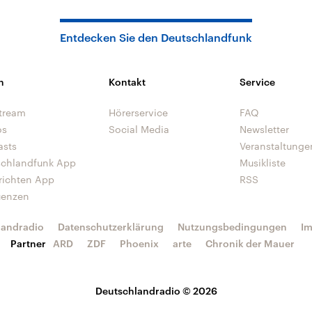
Entdecken Sie den Deutschlandfunk
n
Kontakt
Service
tream
Hörerservice
FAQ
os
Social Media
Newsletter
asts
Veranstaltunge
schlandfunk App
Musikliste
richten App
RSS
uenzen
landradio
Datenschutzerklärung
Nutzungsbedingungen
I
Partner
ARD
ZDF
Phoenix
arte
Chronik der Mauer
Deutschlandradio © 2026