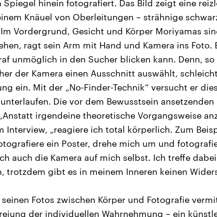
Spiegel hinein fotografiert. Das Bild zeigt eine re
einem Knäuel von Oberleitungen – strähnige schwar
 Im Vordergrund, Gesicht und Körper Moriyamas sin
sehen, ragt sein Arm mit Hand und Kamera ins Foto. E
raf unmöglich in den Sucher blicken kann. Denn, s
r der Kamera einen Ausschnitt auswählt, schleicht
g ein. Mit der „No-Finder-Technik“ versucht er dies
nterlaufen. Die vor dem Bewusstsein ansetzenden
. „Anstatt irgendeine theoretische Vorgangsweise a
Interview, „reagiere ich total körperlich. Zum Beis
otografiere ein Poster, drehe mich um und fotografie
ch auch die Kamera auf mich selbst. Ich treffe dabei
, trotzdem gibt es in meinem Inneren keinen Wider
 seinen Fotos zwischen Körper und Fotografie vermit
reiung der individuellen Wahrnehmung – ein künstle