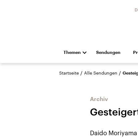
D
Themen
Sendungen
P
Die Nachrichten
Politik
/
/
Startseite
Alle Sendungen
Gesteig
Hörspiel und Feature
Musik
Archiv
Gesteigert
Landtagswahl Sachsen-
USA
Daido Moriyama 
Anhalt 2026
Aktuel