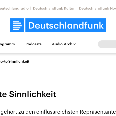
eutschlandradio
Deutschlandfunk Kultur
Deutschlandfunk No
rogramm
Podcasts
Audio-Archiv
Wirtschaft
Wissen
Kultur
Europa
Gesellschaf
erte Sinnlichkeit
e Sinnlichkeit
Nahostkonflikt
Iran
gehört zu den einflussreichsten Repräsentante
le Beiträge,
Aktuelle Lage und
Aktuelle Lage und