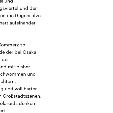
el und
gsviertel und der
ßen die Gegensätze
 hart aufeinander
d Kommerz so
de der bei Osaka
 der
and mit bisher
verschwommen und
chtern,
g und voll harter
en Großstadtszenen.
 Polaroids denken
rt.