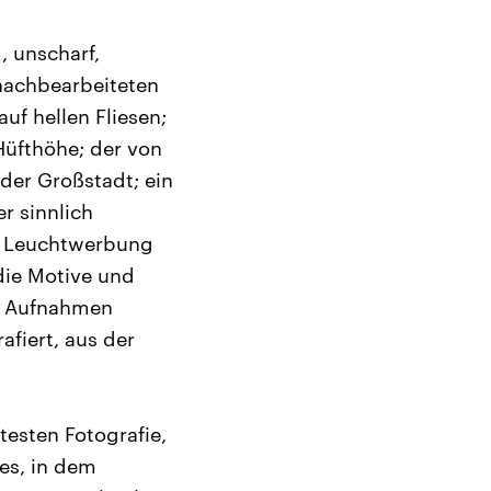
, unscharf,
 nachbearbeiteten
uf hellen Fliesen;
Hüfthöhe; der von
der Großstadt; ein
r sinnlich
ch Leuchtwerbung
 die Motive und
er Aufnahmen
fiert, aus der
testen Fotografie,
es, in dem