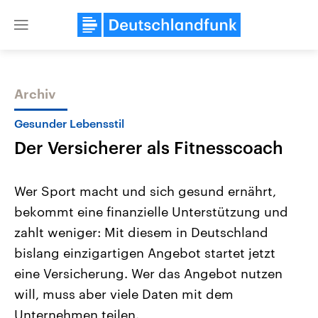
Close
menu
Archiv
Themen
Gesunder Lebensstil
Der Versicherer als Fitnesscoach
Wer Sport macht und sich gesund ernährt,
bekommt eine finanzielle Unterstützung und
zahlt weniger: Mit diesem in Deutschland
Landtagswahl Sachsen-Anhalt
USA
bislang einzigartigen Angebot startet jetzt
2026
Aktuelle Beiträge, Analys
Alle Informationen
eine Versicherung. Wer das Angebot nutzen
Hintergründe
Sachsen-Anhalt wählt am 6.
Wirtschaftlich und militäri
will, muss aber viele Daten mit dem
September 2026 einen neuen
gehören die Vereinigten S
Landtag. Seit 2021 wird das
den mächtigsten Ländern 
Unternehmen teilen.
Bundesland von einer Koalition aus
mit großem Einfluss auf d