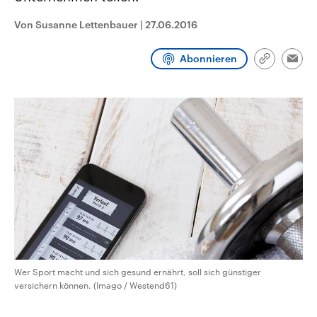
CDU, SPD und FDP regiert.-
aktuelle Weltgeschehen.
Umfragen, Prognosen,
Von Susanne Lettenbauer
|
27.06.2016
Wahlprogramme, aktuelle Berichte
Sendungen
Programm
Podcasts
und Hintergründe zu den Parteien
und Kandidaten der anstehenden
Abonnieren
Link
Wahl.
Emai
kopieren/te
Audio-Archiv
Wer Sport macht und sich gesund ernährt, soll sich günstiger
versichern können. (Imago / Westend61)