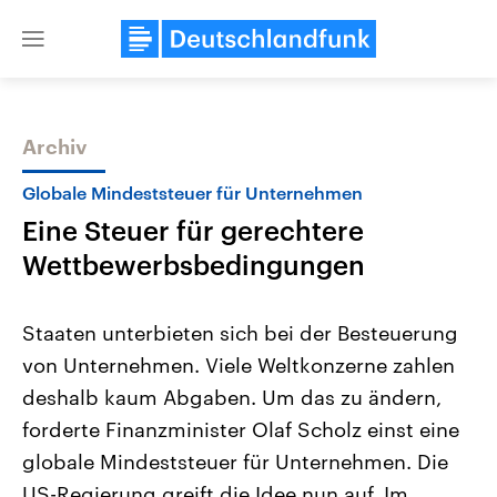
Close
menu
Archiv
Themen
Globale Mindeststeuer für Unternehmen
Eine Steuer für gerechtere
Wettbewerbsbedingungen
Staaten unterbieten sich bei der Besteuerung
von Unternehmen. Viele Weltkonzerne zahlen
Landtagswahl Sachsen-Anhalt
USA
deshalb kaum Abgaben. Um das zu ändern,
2026
Aktuelle Beiträge, Analys
Alle Informationen
Hintergründe
forderte Finanzminister Olaf Scholz einst eine
Sachsen-Anhalt wählt am 6.
Wirtschaftlich und militäri
September 2026 einen neuen
gehören die Vereinigten S
globale Mindeststeuer für Unternehmen. Die
Landtag. Seit 2021 wird das
den mächtigsten Ländern 
US-Regierung greift die Idee nun auf. Im
Bundesland von einer Koalition aus
mit großem Einfluss auf d