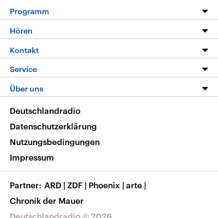
Programm
Programm
Hören
Alle Sendungen
Livestream
Kontakt
Die Nachrichten
Audios
Hörerservice
Service
Nachrichtenleicht
Podcasts
Social Media
FAQ
Über uns
Neue Beiträge auf dlf.de
Deutschlandfunk App
Newsletter
Deutschlandradio
Themen-Schwerpunkte
Nachrichten App
Deutschlandradio
Veranstaltungen
Presse
Frequenzen
Datenschutzerklärung
Musikliste
Ausbildung und Karriere
Nutzungsbedingungen
RSS
Transparenz
Impressum
Korrekturen
Barrierefreiheit
Partner
ARD
|
ZDF
|
Phoenix
|
arte
|
Chronik der Mauer
Deutschlandradio © 2026