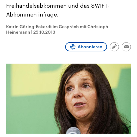
CDU, SPD und FDP regiert.-
aktuelle Weltgeschehen.
Freihandelsabkommen und das SWIFT-
Umfragen, Prognosen,
Wahlprogramme, aktuelle Berichte
Abkommen infrage.
Sendungen
Programm
Podcasts
und Hintergründe zu den Parteien
und Kandidaten der anstehenden
Katrin Göring-Eckardt im Gespräch mit Christoph
Wahl.
Heinemann
|
25.10.2013
Audio-Archiv
Abonnieren
Link
Emai
kopieren/te