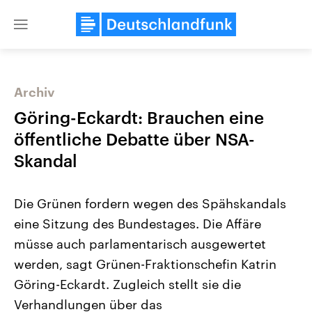
Close
menu
Archiv
Themen
Göring-Eckardt: Brauchen eine
öffentliche Debatte über NSA-
Skandal
Die Grünen fordern wegen des Spähskandals
eine Sitzung des Bundestages. Die Affäre
müsse auch parlamentarisch ausgewertet
Landtagswahl Sachsen-Anhalt
USA
2026
Aktuelle Beiträge, Analys
werden, sagt Grünen-Fraktionschefin Katrin
Alle Informationen
Hintergründe
Sachsen-Anhalt wählt am 6.
Wirtschaftlich und militäri
Göring-Eckardt. Zugleich stellt sie die
September 2026 einen neuen
gehören die Vereinigten S
Landtag. Seit 2021 wird das
den mächtigsten Ländern 
Verhandlungen über das
Bundesland von einer Koalition aus
mit großem Einfluss auf d