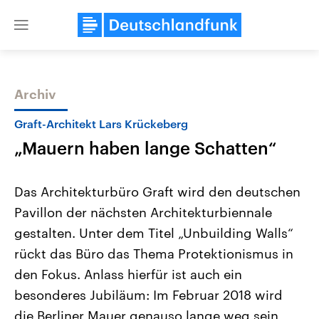
Close
menu
Archiv
Themen
Graft-Architekt Lars Krückeberg
„Mauern haben lange Schatten“
Das Architekturbüro Graft wird den deutschen
Pavillon der nächsten Architekturbiennale
gestalten. Unter dem Titel „Unbuilding Walls“
Landtagswahl Sachsen-Anhalt
USA
rückt das Büro das Thema Protektionismus in
2026
Aktuelle Beiträge, Analys
Alle Informationen
den Fokus. Anlass hierfür ist auch ein
Hintergründe
Sachsen-Anhalt wählt am 6.
Wirtschaftlich und militäri
besonderes Jubiläum: Im Februar 2018 wird
September 2026 einen neuen
gehören die Vereinigten S
Landtag. Seit 2021 wird das
den mächtigsten Ländern 
die Berliner Mauer genauso lange weg sein,
Bundesland von einer Koalition aus
mit großem Einfluss auf d