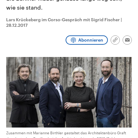
CDU, SPD und FDP regiert.-
aktuelle Weltgeschehen.
wie sie stand.
Umfragen, Prognosen,
Wahlprogramme, aktuelle Berichte
Sendungen
Programm
Podcasts
und Hintergründe zu den Parteien
Lars Krückeberg im Corso-Gespräch mit Sigrid Fischer
|
und Kandidaten der anstehenden
28.12.2017
Wahl.
Audio-Archiv
Abonnieren
Link
Emai
kopieren/te
Zusammen mit Marianne Birthler gestaltet das Architektenbüro Graft