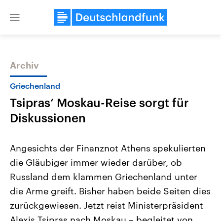
Close
menu
Archiv
Themen
Griechenland
Tsipras‘ Moskau-Reise sorgt für
Diskussionen
Angesichts der Finanznot Athens spekulierten
die Gläubiger immer wieder darüber, ob
Landtagswahl Sachsen-Anhalt
USA
Russland dem klammen Griechenland unter
2026
Aktuelle Beiträge, Analys
Alle Informationen
Hintergründe
die Arme greift. Bisher haben beide Seiten dies
Sachsen-Anhalt wählt am 6.
Wirtschaftlich und militäri
September 2026 einen neuen
gehören die Vereinigten S
zurückgewiesen. Jetzt reist Ministerpräsident
Landtag. Seit 2021 wird das
den mächtigsten Ländern 
Alexis Tsipras nach Moskau – begleitet von
Bundesland von einer Koalition aus
mit großem Einfluss auf d