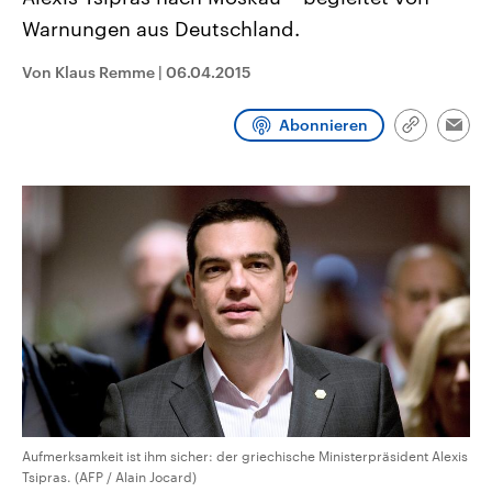
CDU, SPD und FDP regiert.-
aktuelle Weltgeschehen.
Warnungen aus Deutschland.
Umfragen, Prognosen,
Wahlprogramme, aktuelle Berichte
Sendungen
Programm
Podcasts
und Hintergründe zu den Parteien
Von Klaus Remme
|
06.04.2015
und Kandidaten der anstehenden
Wahl.
Audio-Archiv
Abonnieren
Link
Emai
kopieren/te
Aufmerksamkeit ist ihm sicher: der griechische Ministerpräsident Alexis
Tsipras. (AFP / Alain Jocard)