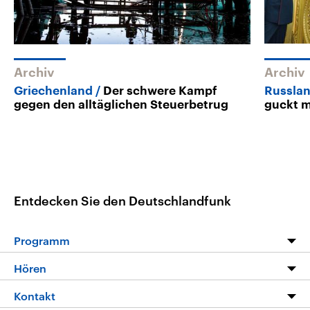
Archiv
Archiv
Griechenland
Der schwere Kampf
Russlan
gegen den alltäglichen Steuerbetrug
guckt 
Entdecken Sie den Deutschlandfunk
Programm
Programm
Hören
Alle Sendungen
Livestream
Kontakt
Die Nachrichten