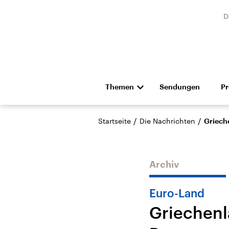
D
Themen
Sendungen
P
Die Nachrichten
Politik
/
/
Startseite
Die Nachrichten
Grieche
Hörspiel und Feature
Musik
Archiv
Euro-Land
Griechenl
Landtagswahl Sachsen-
USA
Anhalt 2026
Aktuel