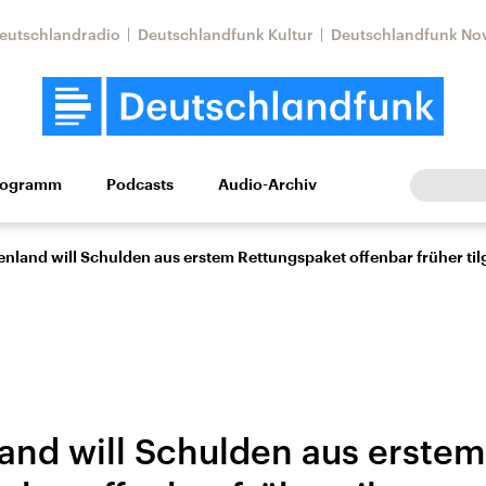
eutschlandradio
Deutschlandfunk Kultur
Deutschlandfunk No
rogramm
Podcasts
Audio-Archiv
Wirtschaft
Wissen
Kultur
Europa
Gesellschaf
nland will Schulden aus erstem Rettungspaket offenbar früher til
and will Schulden aus erstem
Nahostkonflikt
Iran
le Beiträge,
Aktuelle Lage und
Aktuelle Lage und