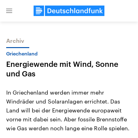
Close
menu
Archiv
Themen
Griechenland
Energiewende mit Wind, Sonne
und Gas
In Griechenland werden immer mehr
Windräder und Solaranlagen errichtet. Das
Landtagswahl Sachsen-Anhalt
USA
Land will bei der Energiewende europaweit
2026
Aktuelle Beiträge, Analys
Alle Informationen
Hintergründe
vorne mit dabei sein. Aber fossile Brennstoffe
Sachsen-Anhalt wählt am 6.
Wirtschaftlich und militäri
September 2026 einen neuen
gehören die Vereinigten S
wie Gas werden noch lange eine Rolle spielen.
Landtag. Seit 2021 wird das
den mächtigsten Ländern 
Bundesland von einer Koalition aus
mit großem Einfluss auf d