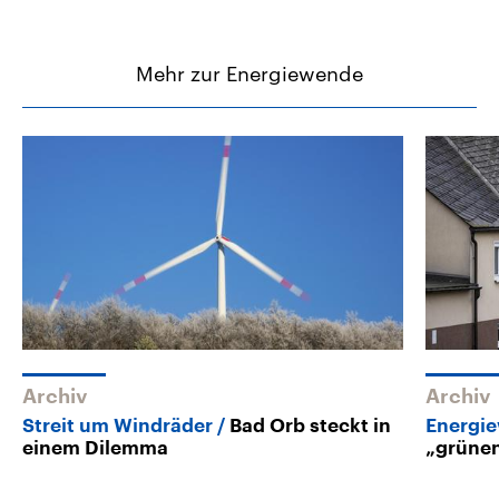
Mehr zur Energiewende
Archiv
Archiv
Streit um Windräder
Bad Orb steckt in
Energi
einem Dilemma
„grünen