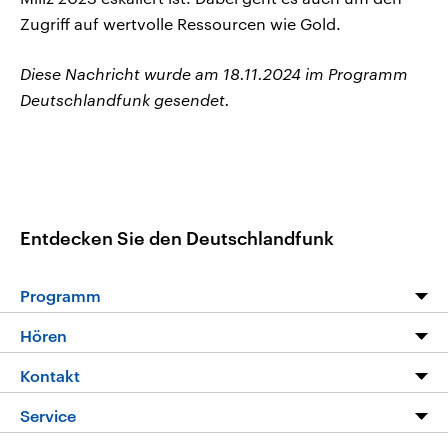
Zugriff auf wertvolle Ressourcen wie Gold.
Diese Nachricht wurde am 18.11.2024 im Programm
Deutschlandfunk gesendet.
Entdecken Sie den Deutschlandfunk
Programm
Programm
Hören
Alle Sendungen
Livestream
Kontakt
Die Nachrichten
Audios
Hörerservice
Service
Nachrichtenleicht
Podcasts
Social Media