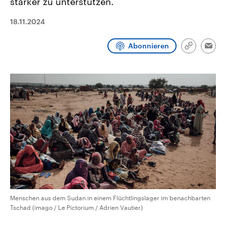
stärker zu unterstützen.
CDU, SPD und FDP regiert.-
aktuelle Weltgeschehen.
Umfragen, Prognosen,
18.11.2024
Wahlprogramme, aktuelle Berichte
Sendungen
Programm
Podcasts
und Hintergründe zu den Parteien
und Kandidaten der anstehenden
Abonnieren
Wahl.
Link
Emai
Audio-Archiv
kopieren/te
Menschen aus dem Sudan in einem Flüchtlingslager im benachbarten
Tschad (imago / Le Pictorium / Adrien Vautier)