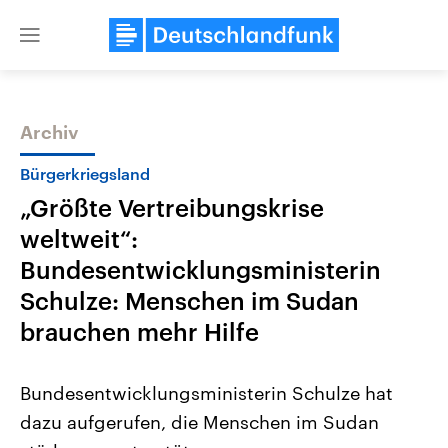
Close
menu
Archiv
Themen
Bürgerkriegsland
„Größte Vertreibungskrise
weltweit“:
Bundesentwicklungsministerin
Schulze: Menschen im Sudan
brauchen mehr Hilfe
Landtagswahl Sachsen-Anhalt
USA
2026
Aktuelle Beiträge, Analys
Alle Informationen
Hintergründe
Bundesentwicklungsministerin Schulze hat
Sachsen-Anhalt wählt am 6.
Wirtschaftlich und militäri
September 2026 einen neuen
gehören die Vereinigten S
dazu aufgerufen, die Menschen im Sudan
Landtag. Seit 2021 wird das
den mächtigsten Ländern 
Bundesland von einer Koalition aus
mit großem Einfluss auf d