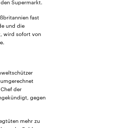
e den Supermarkt.
ßbritannien fast
de und die
t, wird sofort von
e.
Umweltschützer
, umgerechnet
 Chef der
 angekündigt, gegen
wegtüten mehr zu