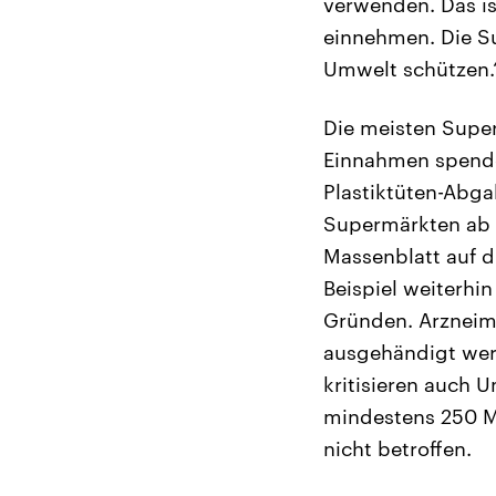
verwenden. Das is
einnehmen. Die S
Umwelt schützen.
Die meisten Supe
Einnahmen spende
Plastiktüten-Abga
Supermärkten ab s
Massenblatt auf d
Beispiel weiterhi
Gründen. Arzneimi
ausgehändigt werd
kritisieren auch 
mindestens 250 Mit
nicht betroffen.