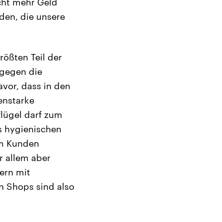
cht mehr Geld
den, die unsere
ößten Teil der
 gegen die
avor, dass in den
enstarke
flügel darf zum
us hygienischen
em Kunden
r allem aber
ern mit
en Shops sind also