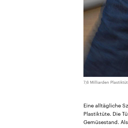
7,6 Milliarden Plastikt
Eine alltägliche S
Plastiktüte. Die T
Gemüsestand. Also