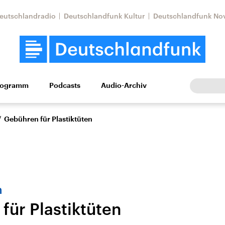
eutschlandradio
Deutschlandfunk Kultur
Deutschlandfunk No
rogramm
Podcasts
Audio-Archiv
Wirtschaft
Wissen
Kultur
Europa
Gesellschaf
/
Gebühren für Plastiktüten
n
für Plastiktüten
tkonflikt
Iran
Faktenchecks
In unseren Faktenc
lle Lage und
Aktuelle Lage und