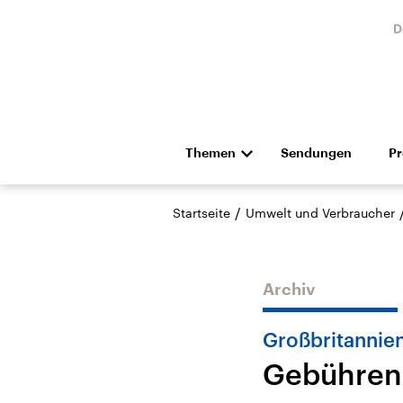
D
Themen
Sendungen
P
Die Nachrichten
Politik
/
Startseite
Umwelt und Verbraucher
Hörspiel und Feature
Musik
Archiv
Großbritannie
Gebühren 
USA
Nahos
Aktuelle Beiträge,
Aktue