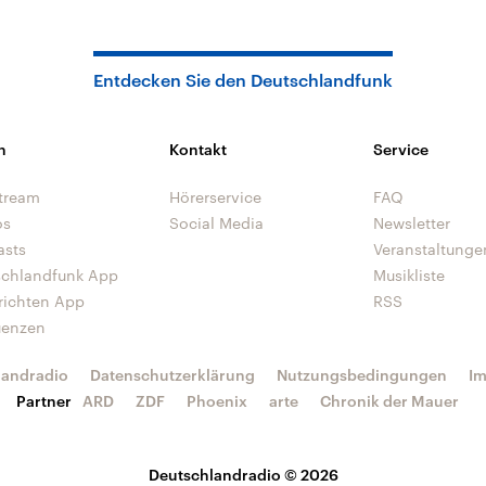
Entdecken Sie den Deutschlandfunk
n
Kontakt
Service
tream
Hörerservice
FAQ
os
Social Media
Newsletter
asts
Veranstaltunge
schlandfunk App
Musikliste
richten App
RSS
uenzen
landradio
Datenschutzerklärung
Nutzungsbedingungen
I
Partner
ARD
ZDF
Phoenix
arte
Chronik der Mauer
Deutschlandradio © 2026