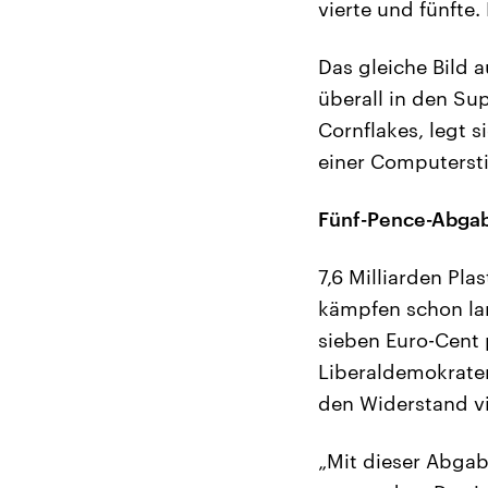
vierte und fünfte
Das gleiche Bild 
überall in den Su
Cornflakes, legt s
einer Computerst
Fünf-Pence-Abgab
7,6 Milliarden Pl
kämpfen schon la
sieben Euro-Cent 
Liberaldemokraten
den Widerstand vi
„Mit dieser Abgab