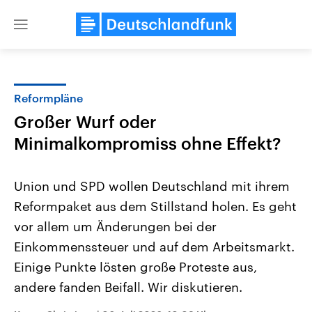
Close
menu
Reformpläne
Themen
Großer Wurf oder
Minimalkompromiss ohne Effekt?
Union und SPD wollen Deutschland mit ihrem
Reformpaket aus dem Stillstand holen. Es geht
vor allem um Änderungen bei der
Landtagswahl Sachsen-Anhalt
USA
Einkommenssteuer und auf dem Arbeitsmarkt.
2026
Aktuelle Beiträge, Analys
Einige Punkte lösten große Proteste aus,
Alle Informationen
Hintergründe
Sachsen-Anhalt wählt am 6.
Wirtschaftlich und militäri
andere fanden Beifall. Wir diskutieren.
September 2026 einen neuen
gehören die Vereinigten S
Landtag. Seit 2021 wird das
den mächtigsten Ländern 
Bundesland von einer Koalition aus
mit großem Einfluss auf d