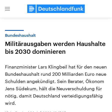
Close
menu
Bundeshaushalt
Themen
Militärausgaben werden Haushalte
bis 2030 dominieren
Finanzminister Lars Klingbeil hat für den neuen
Bundeshaushalt rund 200 Milliarden Euro neue
Schulden angekündigt. Sein Berater, Ökonom
Landtagswahl Sachsen-Anhalt
USA
Jens Südekum, hält die Neuverschuldung für
2026
Aktuelle Beiträge, Analys
nötig, damit Deutschland verteidigungsfähig
Alle Informationen
Hintergründe
Sachsen-Anhalt wählt am 6.
Wirtschaftlich und militäri
wird.
September 2026 einen neuen
gehören die Vereinigten S
Landtag. Seit 2021 wird das
den mächtigsten Ländern 
Bundesland von einer Koalition aus
mit großem Einfluss auf d