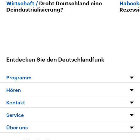
Wirtschaft
Droht Deutschland eine
Habecks
Deindustrialisierung?
Rezessi
Entdecken Sie den Deutschlandfunk
Programm
Programm
Hören
Alle Sendungen
Livestream
Kontakt
Die Nachrichten
Audios
Hörerservice
Service
Nachrichtenleicht
Podcasts
Social Media
FAQ
Über uns
Neue Beiträge auf dlf.de
Deutschlandfunk App
Newsletter
Deutschlandradio
Themen-Schwerpunkte