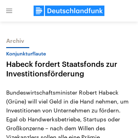
Close
menu
Archiv
Themen
Konjunkturflaute
Habeck fordert Staatsfonds zur
Investitionsförderung
Bundeswirtschaftsminister Robert Habeck
(Grüne) will viel Geld in die Hand nehmen, um
Landtagswahl Sachsen-Anhalt
USA
Investitionen von Unternehmen zu fördern.
2026
Aktuelle Beiträge, Analys
Alle Informationen
Hintergründe
Egal ob Handwerksbetriebe, Startups oder
Sachsen-Anhalt wählt am 6.
Wirtschaftlich und militäri
September 2026 einen neuen
gehören die Vereinigten S
Großkonzerne – nach dem Willen des
Landtag. Seit 2021 wird das
den mächtigsten Ländern 
Vizekanzlers sollen alle eine Prämie
Bundesland von einer Koalition aus
mit großem Einfluss auf d